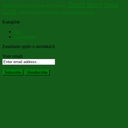
Tomáš Baroš
Tomáš
Opatovský
Robo Ragan
Silvio Berger
Gajlík
Vlado Máčaj
Štefan Pišta Bartuš
Štefan Bugala
Kategórie
Jazz
Nezaradené
Zasielanie správ o novinkách
Your email: