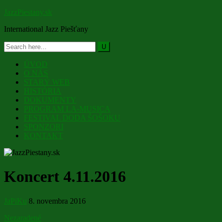
JazzPiestany.sk
International Jazz Piešťany
ÚVOD
O NÁS
STARÝ WEB
HISTÓRIA
DOKUMENTY
PROGRAM LA-MUSICA
FESTIVAL DODA ŠOŠOKU
SPONZORI
KONTAKT
Koncert 4.11.2016
JaPiKu
8. novembra 2016
Nezaradené