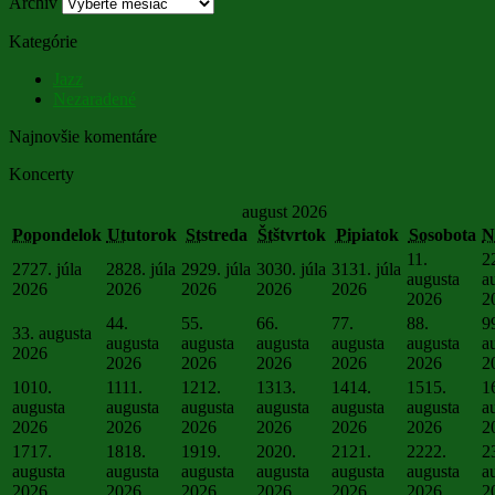
Archív
Kategórie
Jazz
Nezaradené
Najnovšie komentáre
Koncerty
august 2026
Po
pondelok
Ut
utorok
St
streda
Št
štvrtok
Pi
piatok
So
sobota
N
1
1.
2
27
27. júla
28
28. júla
29
29. júla
30
30. júla
31
31. júla
augusta
a
2026
2026
2026
2026
2026
2026
2
4
4.
5
5.
6
6.
7
7.
8
8.
9
3
3. augusta
augusta
augusta
augusta
augusta
augusta
a
2026
2026
2026
2026
2026
2026
2
10
10.
11
11.
12
12.
13
13.
14
14.
15
15.
1
augusta
augusta
augusta
augusta
augusta
augusta
a
2026
2026
2026
2026
2026
2026
2
17
17.
18
18.
19
19.
20
20.
21
21.
22
22.
2
augusta
augusta
augusta
augusta
augusta
augusta
a
2026
2026
2026
2026
2026
2026
2