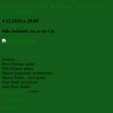
Juraj Raši
,
Marian Suchomel
,
Michal Šimko
,
Pavol Bereza
,
Peter
Kunzo
,
Peter Raitel
4.11.2016 o 20:00
Milo Suchomel: Sax in the City
Zostava :
Pavol Bereza- guitar
Peter Kunzo- piano
Marián Suchomel- synthetizator
Michal Šimko – bass guitar
Peter Raitl- percusions
Juraj Raši- drums
Milo Suchomel
– saxes
← Previous post
Next post →