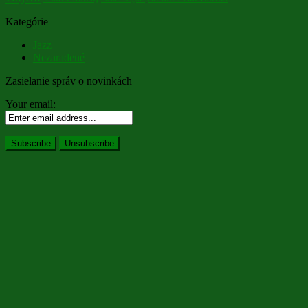
Kategórie
Jazz
Nezaradené
Zasielanie správ o novinkách
Your email: