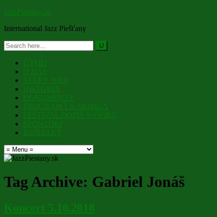
JazzPiestany.sk
International Jazz Piešťany
ÚVOD
O NÁS
STARÝ WEB
HISTÓRIA
DOKUMENTY
PROGRAM LA-MUSICA
FESTIVAL DODA ŠOŠOKU
SPONZORI
KONTAKT
Tag Archive:
Gabriel Jonáš
Koncert 5.10.2018