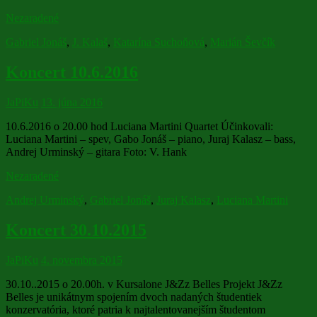
Nezaradené
Gabriel Jonáš
,
J. Kalaš
,
Katarína Suchoňová
,
Marián Ševčík
Koncert 10.6.2016
JaPiKu
13. júna 2016
10.6.2016 o 20.00 hod Luciana Martini Quartet Účinkovali:
Luciana Martini – spev, Gabo Jonáš – piano, Juraj Kalasz – bass,
Andrej Urminský – gitara Foto: V. Hank
Nezaradené
Andrej Urminský
,
Gabriel Jonáš
,
Juraj Kalasz
,
Luciana Martini
Koncert 30.10.2015
JaPiKu
4. novembra 2015
30.10..2015 o 20.00h. v Kursalone J&Zz Belles Projekt J&Zz
Belles je unikátnym spojením dvoch nadaných študentiek
konzervatória, ktoré patria k najtalentovanejším študentom