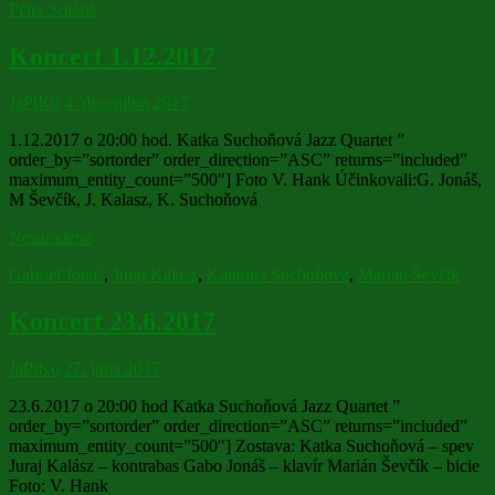
Peter Solárik
Koncert 1.12.2017
JaPiKu
4. decembra 2017
1.12.2017 o 20:00 hod. Katka Suchoňová Jazz Quartet ”
order_by=”sortorder” order_direction=”ASC” returns=”included”
maximum_entity_count=”500″] Foto V. Hank Účinkovali:G. Jonáš,
M Ševčík, J. Kalasz, K. Suchoňová
Nezaradené
Gabriel Jonáš
,
Juraj Kalasz
,
Katarína Suchoňová
,
Marián Ševčík
Koncert 23.6.2017
JaPiKu
27. júna 2017
23.6.2017 o 20:00 hod Katka Suchoňová Jazz Quartet ”
order_by=”sortorder” order_direction=”ASC” returns=”included”
maximum_entity_count=”500″] Zostava: Katka Suchoňová – spev
Juraj Kalász – kontrabas Gabo Jonáš – klavír Marián Ševčík – bicie
Foto: V. Hank