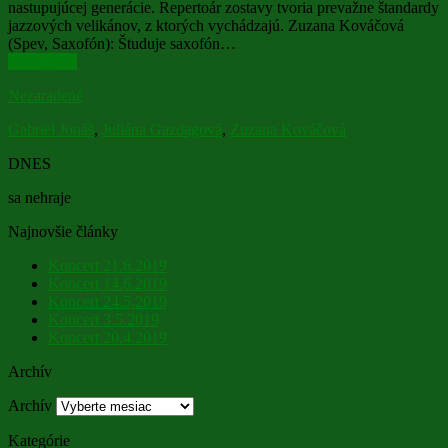
nastupujúcej generácie. Repertoár zostavy tvoria prevažne štandardy
jazzových velikánov, z ktorých vychádzajú. Zuzana Kováčová
(Spev, Saxofón): Študuje saxofón…
Read more
Nezaradené
Gabriel Jonáš
,
Juliána Gazdagová
,
Zuzana Kováčová
DNES
sa nehraje
Najnovšie články
Koncert 21.6.2019
Koncert 14.6.2019
Koncert 24.5.2019
Koncert 3.5.2019
Koncert 20.4.2019
Archív
Archív
Kategórie