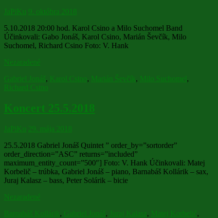
JaPiKu
9. októbra 2018
5.10.2018 20:00 hod. Karol Csino a Milo Suchomel Band
Účinkovali: Gabo Jonáš, Karol Csino, Marián Ševčík, Milo
Suchomel, Richard Csino Foto: V. Hank
Nezaradené
Gabriel Jonáš
,
Karol Csino
,
Marián Ševčík
,
Milo Suchomel
,
Richard Csino
Koncert 25.5.2018
JaPiKu
29. mája 2018
25.5.2018 Gabriel Jonáš Quintet ” order_by=”sortorder”
order_direction=”ASC” returns=”included”
maximum_entity_count=”500″] Foto: V. Hank Účinkovali: Matej
Korbelič – trúbka, Gabriel Jonáš – piano, Barnabáš Kollárik – sax,
Juraj Kalasz – bass, Peter Solárik – bicie
Nezaradené
Barnabáš Kollárik
,
Gabriel Jonáš
,
Juraj Kalasz
,
Matej Korbelič
,