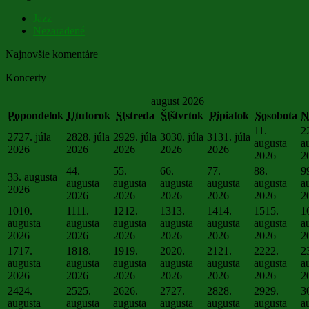
Jazz
Nezaradené
Najnovšie komentáre
Koncerty
august 2026
Po
pondelok
Ut
utorok
St
streda
Št
štvrtok
Pi
piatok
So
sobota
N
1
1.
2
27
27. júla
28
28. júla
29
29. júla
30
30. júla
31
31. júla
augusta
a
2026
2026
2026
2026
2026
2026
2
4
4.
5
5.
6
6.
7
7.
8
8.
9
3
3. augusta
augusta
augusta
augusta
augusta
augusta
a
2026
2026
2026
2026
2026
2026
2
10
10.
11
11.
12
12.
13
13.
14
14.
15
15.
1
augusta
augusta
augusta
augusta
augusta
augusta
a
2026
2026
2026
2026
2026
2026
2
17
17.
18
18.
19
19.
20
20.
21
21.
22
22.
2
augusta
augusta
augusta
augusta
augusta
augusta
a
2026
2026
2026
2026
2026
2026
2
24
24.
25
25.
26
26.
27
27.
28
28.
29
29.
3
augusta
augusta
augusta
augusta
augusta
augusta
a