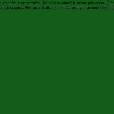
 zmenám v organizačnej štruktúre a taktiež k zmene pôsobiska. Činnos
ných skupín z Piešťan a okolia, ako aj neformálnych stretnutí hudobn