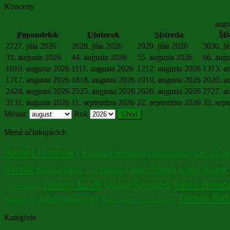
Koncerty
augu
Po
pondelok
Ut
utorok
St
streda
Št
š
27
27. júla 2026
28
28. júla 2026
29
29. júla 2026
30
30. j
3
3. augusta 2026
4
4. augusta 2026
5
5. augusta 2026
6
6. aug
10
10. augusta 2026
11
11. augusta 2026
12
12. augusta 2026
13
13. a
17
17. augusta 2026
18
18. augusta 2026
19
19. augusta 2026
20
20. a
24
24. augusta 2026
25
25. augusta 2026
26
26. augusta 2026
27
27. a
31
31. augusta 2026
1
1. septembra 2026
2
2. septembra 2026
3
3. sep
Mesiac
Rok
Mená učinkujúcich
Andrej Urminský
Cuco Gaj
Bernhard Wiesinger
Christian Havel
Kováč
Ludo Kuruc
Luboš Šrámek
Kristián Kuruc
Lori Williams
Ondrej Juraši
Pavol Berez
Ondrej Štveráček
Ondrej Botek
Tomáš Bar
Ragan jr.
Robo Opatovský
Robo Ragan
Silvio Berger
Kategórie