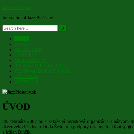
JazzPiestany.sk
International Jazz Piešťany
ÚVOD
O NÁS
STARÝ WEB
HISTÓRIA
DOKUMENTY
PROGRAM LA-MUSICA
FESTIVAL DODA ŠOŠOKU
SPONZORI
KONTAKT
ÚVOD
28. februára 2007 bola založená nezisková organizácia s názvom In
džezového Festivalu Doda Šošoku a podpory ostatných aktivít spoje
a Milan Binčík.