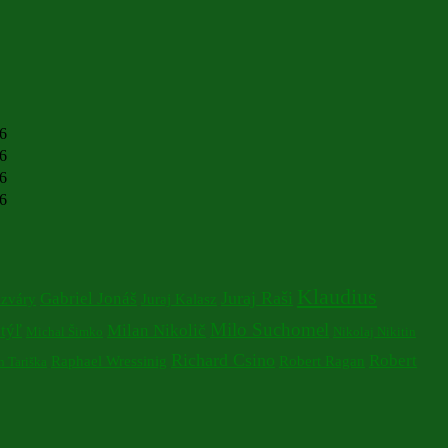
26
26
26
26
Klaudius
Juraj Raši
Gabriel Jonáš
izváry
Juraj Kalasz
Milo Suchomel
týľ
Milan Nikolič
Michal Šimko
Nikolaj Nikitin
Richard Csino
Robert
Raphael Wressinig
Robert Ragan
 Tariška