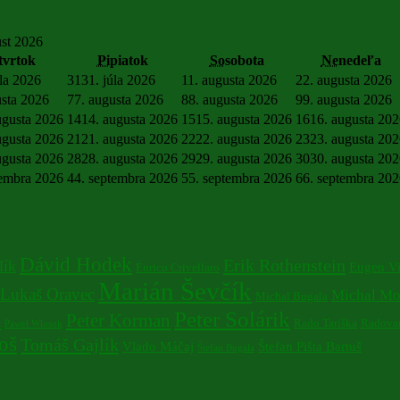
st 2026
tvrtok
Pi
piatok
So
sobota
Ne
nedeľa
úla 2026
31
31. júla 2026
1
1. augusta 2026
2
2. augusta 2026
usta 2026
7
7. augusta 2026
8
8. augusta 2026
9
9. augusta 2026
ugusta 2026
14
14. augusta 2026
15
15. augusta 2026
16
16. augusta 20
ugusta 2026
21
21. augusta 2026
22
22. augusta 2026
23
23. augusta 20
ugusta 2026
28
28. augusta 2026
29
29. augusta 2026
30
30. augusta 20
tembra 2026
4
4. septembra 2026
5
5. septembra 2026
6
6. septembra 20
Dávid Hodek
Erik Rothenstein
lík
Eugen V
Enrico Crivellaro
Marián Ševčík
Lukaš Oravec
Michal Mo
Michal Bugala
Peter Solárik
a
Peter Korman
Rado Tariška
Radovan
Pawel Wlosok
oš
Tomáš Gajlík
Vlado Máčaj
Štefan Pišta Bartuš
Štefan Bugala