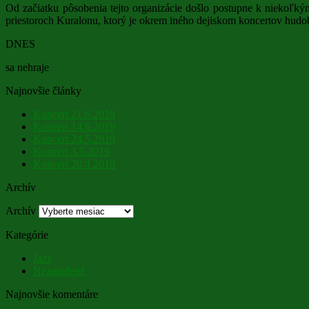
Od začiatku pôsobenia tejto organizácie došlo postupne k niekoľkým
priestoroch Kuralonu, ktorý je okrem iného dejiskom koncertov hudob
DNES
sa nehraje
Najnovšie články
Koncert 21.6.2019
Koncert 14.6.2019
Koncert 24.5.2019
Koncert 3.5.2019
Koncert 20.4.2019
Archív
Archív
Kategórie
Jazz
Nezaradené
Najnovšie komentáre