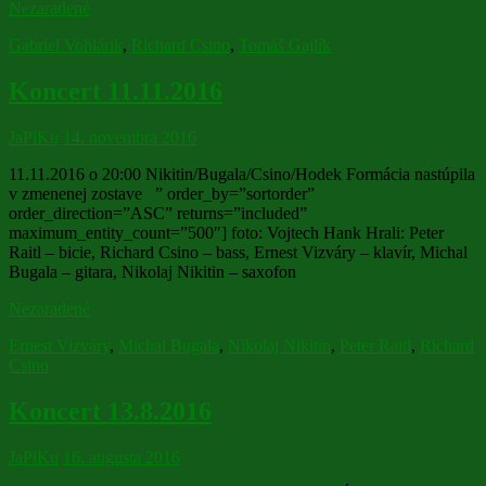
Nezaradené
Gabriel Vohlárik
,
Richard Csino
,
Tomáš Gajlík
Koncert 11.11.2016
JaPiKu
14. novembra 2016
11.11.2016 o 20:00 Nikitin/Bugala/Csino/Hodek Formácia nastúpila
v zmenenej zostave ” order_by=”sortorder”
order_direction=”ASC” returns=”included”
maximum_entity_count=”500″] foto: Vojtech Hank Hrali: Peter
Raitl – bicie, Richard Csino – bass, Ernest Vizváry – klavír, Michal
Bugala – gitara, Nikolaj Nikitin – saxofon
Nezaradené
Ernest Vizváry
,
Michal Bugala
,
Nikolaj Nikitin
,
Peter Raitl
,
Richard
Csino
Koncert 13.8.2016
JaPiKu
16. augusta 2016