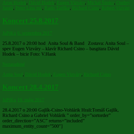
Aron Hodek
,
Dávid Hodek
,
Eugen Vizváry
,
Michal Šimko
,
Ondrej
Juraši
,
Peter Lipa ml.
,
Rado Tariška
,
Richard Csino
,
Robert Vizvári
Koncert 25.8.2017
JaPiKu
6. septembra 2017
25.8.2017 o 20:00 hod Anita Soul & Band Zostava: Anita Soul –
spev Eugen Vizváry – klavír Richard Csino – basgitara Dávid
Hodek – bicie Foto: V.Hank
Nezaradené
Anita Soul
,
Dávid Hodek
,
Eugen Vizváry
,
Richard Csino
Koncert 28.4.2017
JaPiKu
19. mája 2017
28.4.2017 o 20:00 Gajlík-Csino-Vohlárik Hrali:Tomáš Gajlík,
Richard Csino a Gabriel Vohlárik ” order_by=”sortorder”
order_direction=”ASC” returns=”included”
maximum_entity_count=”500″]