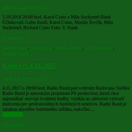
JaPiKu
9. októbra 2018
5.10.2018 20:00 hod. Karol Csino a Milo Suchomel Band
Účinkovali: Gabo Jonáš, Karol Csino, Marián Ševčík, Milo
Suchomel, Richard Csino Foto: V. Hank
Nezaradené
Gabriel Jonáš
,
Karol Csino
,
Marián Ševčík
,
Milo Suchomel
,
Richard Csino
Koncert 4.11.2017
JaPiKu
6. novembra 2017
4.11.2017 o 20:00 hod. Radio Band pod vedením Radovana Tarišku
Radio Band je autorským projektom PS production, ktorá chce
napomáhať rozvoju kvalitnej hudby, vznikla so zámerom vytvoriť
platformu pre profesionálnych hudobných umelcov. Radio Band je
zárukou skvelého hudobného zážitku, nakoľko…
Read more
Nezaradené