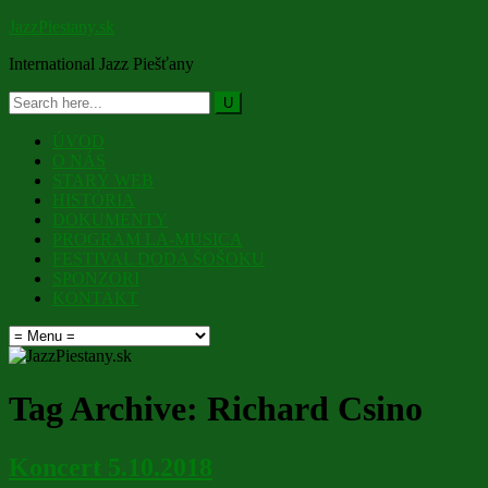
JazzPiestany.sk
International Jazz Piešťany
ÚVOD
O NÁS
STARÝ WEB
HISTÓRIA
DOKUMENTY
PROGRAM LA-MUSICA
FESTIVAL DODA ŠOŠOKU
SPONZORI
KONTAKT
Tag Archive:
Richard Csino
Koncert 5.10.2018