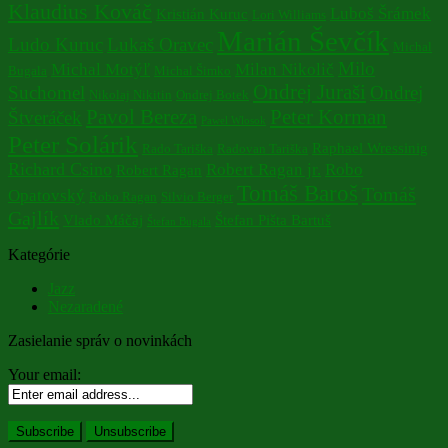
Klaudius Kováč
Luboš Šrámek
Kristián Kuruc
Lori Williams
Marián Ševčík
Ludo Kuruc
Lukaš Oravec
Michal
Milo
Michal Motýľ
Milan Nikolič
Bugala
Michal Šimko
Ondrej Juraši
Suchomel
Ondrej
Nikolaj Nikitin
Ondrej Botek
Pavol Bereza
Peter Korman
Štveráček
Pawel Wlosok
Peter Solárik
Raphael Wressinig
Rado Tariška
Radovan Tariška
Richard Csino
Robert Ragan jr.
Robo
Robert Ragan
Tomáš Baroš
Tomáš
Opatovský
Robo Ragan
Silvio Berger
Gajlík
Vlado Máčaj
Štefan Pišta Bartuš
Štefan Bugala
Kategórie
Jazz
Nezaradené
Zasielanie správ o novinkách
Your email: