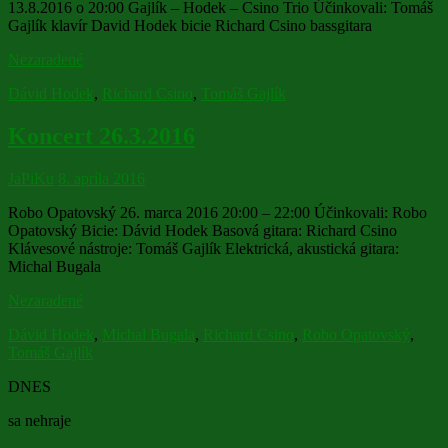
13.8.2016 o 20:00 Gajlík – Hodek – Csino Trio Účinkovali: Tomáš
Gajlík klavír David Hodek bicie Richard Csino bassgitara
Nezaradené
Dávid Hodek
,
Richard Csino
,
Tomáš Gajlík
Koncert 26.3.2016
JaPiKu
8. apríla 2016
Robo Opatovský 26. marca 2016 20:00 – 22:00 Účinkovali: Robo
Opatovský Bicie: Dávid Hodek Basová gitara: Richard Csino
Klávesové nástroje: Tomáš Gajlík Elektrická, akustická gitara:
Michal Bugala
Nezaradené
Dávid Hodek
,
Michal Bugala
,
Richard Csino
,
Robo Opatovský
,
Tomáš Gajlík
DNES
sa nehraje