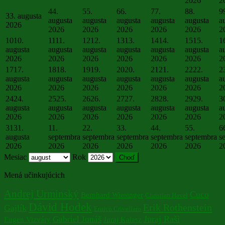
2026
2
4
4.
5
5.
6
6.
7
7.
8
8.
9
3
3. augusta
augusta
augusta
augusta
augusta
augusta
a
2026
2026
2026
2026
2026
2026
2
10
10.
11
11.
12
12.
13
13.
14
14.
15
15.
1
augusta
augusta
augusta
augusta
augusta
augusta
a
2026
2026
2026
2026
2026
2026
2
17
17.
18
18.
19
19.
20
20.
21
21.
22
22.
2
augusta
augusta
augusta
augusta
augusta
augusta
a
2026
2026
2026
2026
2026
2026
2
24
24.
25
25.
26
26.
27
27.
28
28.
29
29.
3
augusta
augusta
augusta
augusta
augusta
augusta
a
2026
2026
2026
2026
2026
2026
2
31
31.
1
1.
2
2.
3
3.
4
4.
5
5.
6
augusta
septembra
septembra
septembra
septembra
septembra
s
2026
2026
2026
2026
2026
2026
2
Mesiac
Rok
Mená učinkujúcich
Andrej Urminský
Cuco
Bernhard Wiesinger
Christian Havel
Dávid Hodek
Erik Rothenstein
Gajlík
Enrico Crivellaro
Juraj Raši
Gabriel Jonáš
Eugen Vizváry
Juraj Kalasz