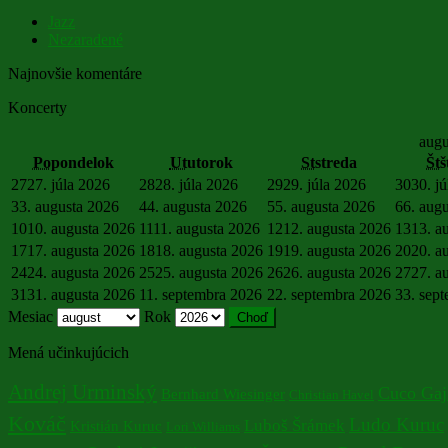
Jazz
Nezaradené
Najnovšie komentáre
Koncerty
augu
Po
pondelok
Ut
utorok
St
streda
Št
š
27
27. júla 2026
28
28. júla 2026
29
29. júla 2026
30
30. j
3
3. augusta 2026
4
4. augusta 2026
5
5. augusta 2026
6
6. aug
10
10. augusta 2026
11
11. augusta 2026
12
12. augusta 2026
13
13. a
17
17. augusta 2026
18
18. augusta 2026
19
19. augusta 2026
20
20. a
24
24. augusta 2026
25
25. augusta 2026
26
26. augusta 2026
27
27. a
31
31. augusta 2026
1
1. septembra 2026
2
2. septembra 2026
3
3. sep
Mesiac
Rok
Mená učinkujúcich
Andrej Urminský
Cuco Gaj
Bernhard Wiesinger
Christian Havel
Kováč
Ludo Kuruc
Luboš Šrámek
Kristián Kuruc
Lori Williams