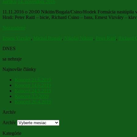
JaPiKu
14. novembra 2016
11.11.2016 o 20:00 Nikitin/Bugala/Csino/Hodek Formácia nastúpila
Hrali: Peter Raitl – bicie, Richard Csino – bass, Ernest Vizváry – klav
Nezaradené
Ernest Vizváry
,
Michal Bugala
,
Nikolaj Nikitin
,
Peter Raitl
,
Richard 
DNES
sa nehraje
Najnovšie články
Koncert 21.6.2019
Koncert 14.6.2019
Koncert 24.5.2019
Koncert 3.5.2019
Koncert 20.4.2019
Archív
Archív
Kategórie