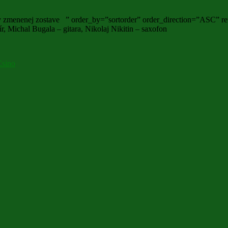
 v zmenenej zostave ” order_by=”sortorder” order_direction=”ASC” r
ír, Michal Bugala – gitara, Nikolaj Nikitin – saxofon
Csino