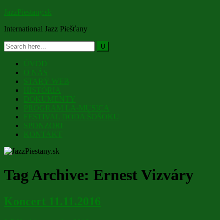
JazzPiestany.sk
International Jazz Piešťany
ÚVOD
O NÁS
STARÝ WEB
HISTÓRIA
DOKUMENTY
PROGRAM LA-MUSICA
FESTIVAL DODA ŠOŠOKU
SPONZORI
KONTAKT
Tag Archive:
Ernest Vizváry
Koncert 11.11.2016