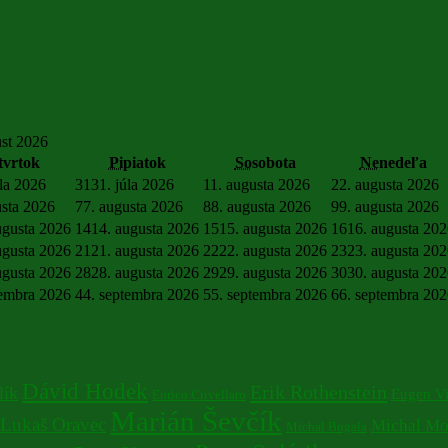
st 2026
tvrtok
Pi
piatok
So
sobota
Ne
nedeľa
úla 2026
31
31. júla 2026
1
1. augusta 2026
2
2. augusta 2026
usta 2026
7
7. augusta 2026
8
8. augusta 2026
9
9. augusta 2026
ugusta 2026
14
14. augusta 2026
15
15. augusta 2026
16
16. augusta 20
ugusta 2026
21
21. augusta 2026
22
22. augusta 2026
23
23. augusta 20
ugusta 2026
28
28. augusta 2026
29
29. augusta 2026
30
30. augusta 20
tembra 2026
4
4. septembra 2026
5
5. septembra 2026
6
6. septembra 20
Dávid Hodek
Erik Rothenstein
lík
Eugen V
Enrico Crivellaro
Marián Ševčík
Lukaš Oravec
Michal Mo
Michal Bugala