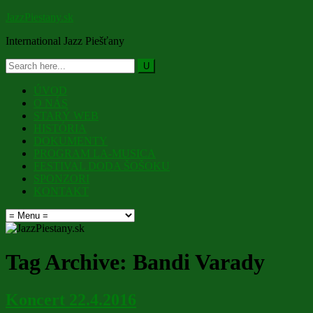
JazzPiestany.sk
International Jazz Piešťany
ÚVOD
O NÁS
STARÝ WEB
HISTÓRIA
DOKUMENTY
PROGRAM LA-MUSICA
FESTIVAL DODA ŠOŠOKU
SPONZORI
KONTAKT
Tag Archive:
Bandi Varady
Koncert 22.4.2016