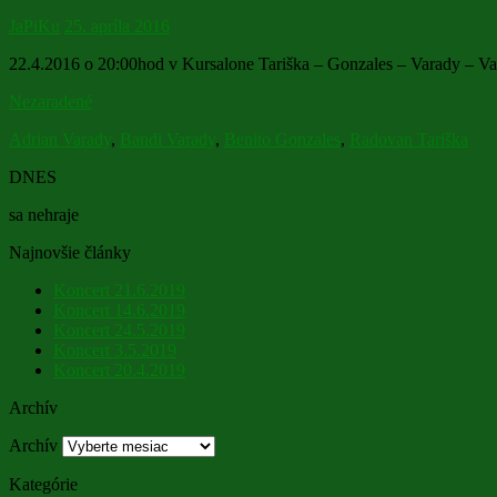
JaPiKu
25. apríla 2016
22.4.2016 o 20:00hod v Kursalone Tariška – Gonzales – Varady – Va
Nezaradené
Adrian Varady
,
Bandi Varady
,
Benito Gonzales
,
Radovan Tariška
DNES
sa nehraje
Najnovšie články
Koncert 21.6.2019
Koncert 14.6.2019
Koncert 24.5.2019
Koncert 3.5.2019
Koncert 20.4.2019
Archív
Archív
Kategórie