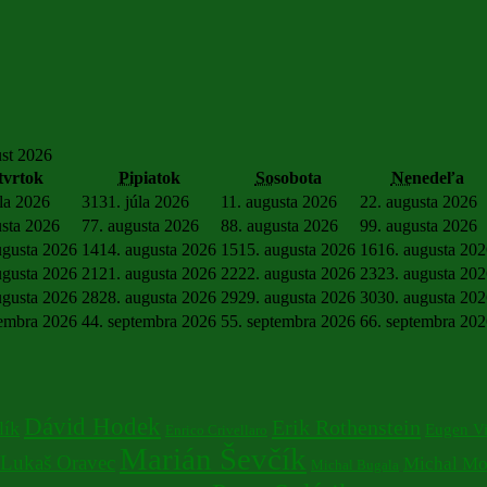
st 2026
tvrtok
Pi
piatok
So
sobota
Ne
nedeľa
úla 2026
31
31. júla 2026
1
1. augusta 2026
2
2. augusta 2026
usta 2026
7
7. augusta 2026
8
8. augusta 2026
9
9. augusta 2026
ugusta 2026
14
14. augusta 2026
15
15. augusta 2026
16
16. augusta 20
ugusta 2026
21
21. augusta 2026
22
22. augusta 2026
23
23. augusta 20
ugusta 2026
28
28. augusta 2026
29
29. augusta 2026
30
30. augusta 20
tembra 2026
4
4. septembra 2026
5
5. septembra 2026
6
6. septembra 20
Dávid Hodek
Erik Rothenstein
lík
Eugen V
Enrico Crivellaro
Marián Ševčík
Lukaš Oravec
Michal Mo
Michal Bugala