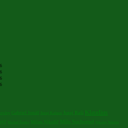
26
26
26
26
Klaudius
Juraj Raši
Gabriel Jonáš
izváry
Juraj Kalasz
Milo Suchomel
týľ
Milan Nikolič
Michal Šimko
Nikolaj Nikitin