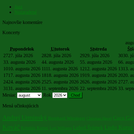
Jazz
Nezaradené
Najnovšie komentáre
Koncerty
augu
Po
pondelok
Ut
utorok
St
streda
Št
š
27
27. júla 2026
28
28. júla 2026
29
29. júla 2026
30
30. j
3
3. augusta 2026
4
4. augusta 2026
5
5. augusta 2026
6
6. aug
10
10. augusta 2026
11
11. augusta 2026
12
12. augusta 2026
13
13. a
17
17. augusta 2026
18
18. augusta 2026
19
19. augusta 2026
20
20. a
24
24. augusta 2026
25
25. augusta 2026
26
26. augusta 2026
27
27. a
31
31. augusta 2026
1
1. septembra 2026
2
2. septembra 2026
3
3. sep
Mesiac
Rok
Mená učinkujúcich
Andrej Urminský
Cuco Gaj
Bernhard Wiesinger
Christian Havel
Kováč
Ludo Kuruc
Luboš Šrámek
Kristián Kuruc
Lori Williams