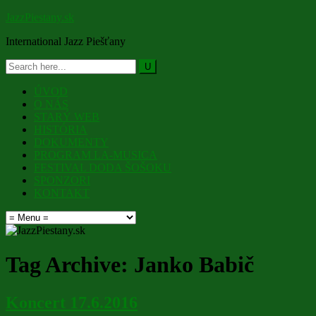
JazzPiestany.sk
International Jazz Piešťany
ÚVOD
O NÁS
STARÝ WEB
HISTÓRIA
DOKUMENTY
PROGRAM LA-MUSICA
FESTIVAL DODA ŠOŠOKU
SPONZORI
KONTAKT
Tag Archive:
Janko Babič
Koncert 17.6.2016