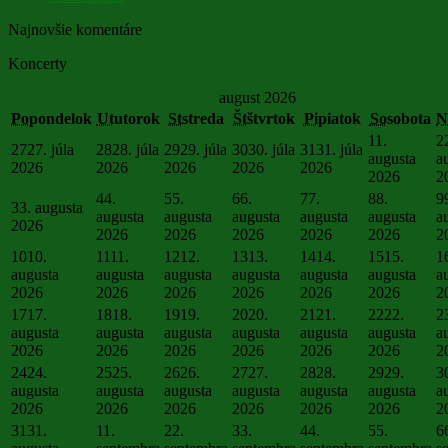
Najnovšie komentáre
Koncerty
august 2026
Po
pondelok
Ut
utorok
St
streda
Št
štvrtok
Pi
piatok
So
sobota
N
1
1.
2
27
27. júla
28
28. júla
29
29. júla
30
30. júla
31
31. júla
augusta
a
2026
2026
2026
2026
2026
2026
2
4
4.
5
5.
6
6.
7
7.
8
8.
9
3
3. augusta
augusta
augusta
augusta
augusta
augusta
a
2026
2026
2026
2026
2026
2026
2
10
10.
11
11.
12
12.
13
13.
14
14.
15
15.
1
augusta
augusta
augusta
augusta
augusta
augusta
a
2026
2026
2026
2026
2026
2026
2
17
17.
18
18.
19
19.
20
20.
21
21.
22
22.
2
augusta
augusta
augusta
augusta
augusta
augusta
a
2026
2026
2026
2026
2026
2026
2
24
24.
25
25.
26
26.
27
27.
28
28.
29
29.
3
augusta
augusta
augusta
augusta
augusta
augusta
a
2026
2026
2026
2026
2026
2026
2
31
31.
1
1.
2
2.
3
3.
4
4.
5
5.
6