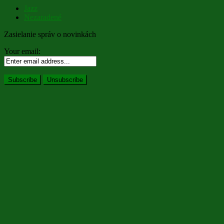
Jazz
Nezaradené
Zasielanie správ o novinkách
Your email: