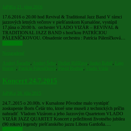
JaPiKu
21. júna 2016
17.6.2016 o 20.00 hod Revival & Traditional Jazz Band V rámci
jazzových letných večerov v piešťanskom Kursalóne, vystúpil
17.júna o 20:00 h. orchester VLADO VIZÁR – REVIVAL &
TRADITIONAL JAZZ BAND s hosťkou PATRÍCIOU
PÁLENÍČKOVOU. Obsadenie orchestra : Patrícia Páleníčková…
Read more
Nezaradené
Andrej Šaradin
,
Andrej Šebo
,
Dušan Húščava
,
Janko Babič
,
Lajo
Horský
,
Patrícia Páleníčková
,
Pavol Bodnár
,
Vlado Vizár
Koncert 24.7.2015
JaPiKu
28. júla 2015
24.7..2015 o 20.00h. v Kursalone Pôvodne malo vystúpiť
zoskupenie Boris Čelár trio, ktoré sme museli z technických príčin
nahradiť Vladom Vizárom a jeho Jazzovým Quartetom VLADO
VIZÁR JAZZ QUARTET Koncert z príležitosti životného jubilea
(90 rokov) legendy piešťanského jazzu Libora Gardoňa….
Read more