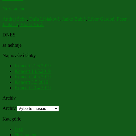
Nezaradené
Andrej Šebo
,
Dáša Libiaková
,
Janko Babič
,
Libor Gardoň
,
Peter
Jankech
,
Vlado Vizár
DNES
sa nehraje
Najnovšie články
Koncert 21.6.2019
Koncert 14.6.2019
Koncert 24.5.2019
Koncert 3.5.2019
Koncert 20.4.2019
Archív
Archív
Kategórie
Jazz
Nezaradené