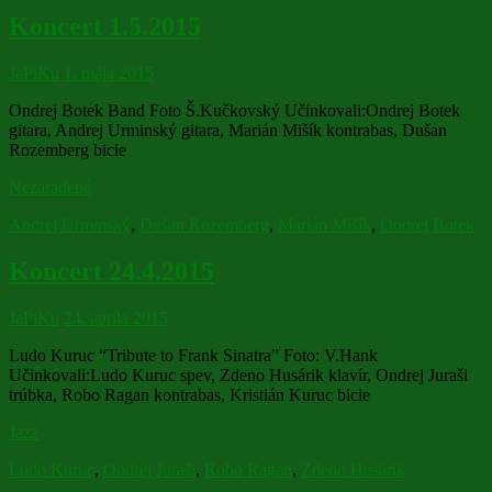
Koncert 1.5.2015
JaPiKu
1. mája 2015
Ondrej Botek Band Foto Š.Kučkovský Učinkovali:Ondrej Botek
gitara, Andrej Urminský gitara, Marián Mišík kontrabas, Dušan
Rozemberg bicie
Nezaradené
Andrej Urminský
,
Dušan Rozemberg
,
Marián Mišík
,
Ondrej Botek
Koncert 24.4.2015
JaPiKu
24. apríla 2015
Ludo Kuruc “Tribute to Frank Sinatra” Foto: V.Hank
Učinkovali:Ludo Kuruc spev, Zdeno Husárik klavír, Ondrej Juraši
trúbka, Robo Ragan kontrabas, Kristián Kuruc bicie
Jazz
Ludo Kuruc
,
Ondrej Juraši
,
Robo Ragan
,
Zdeno Husárik