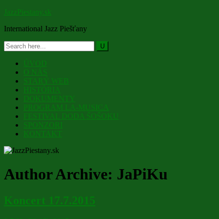
JazzPiestany.sk
International Jazz Piešťany
ÚVOD
O NÁS
STARÝ WEB
HISTÓRIA
DOKUMENTY
PROGRAM LA-MUSICA
FESTIVAL DODA ŠOŠOKU
SPONZORI
KONTAKT
Author Archive:
JaPiKu
Koncert 17.7.2015