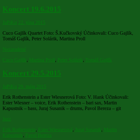
Koncert 19.6.2015
JaPiKu
22. júna 2015
Cuco Gajlík Quartet Foto: Š.Kučkovský Účinkovali: Cuco Gajlík,
Tomáš Gajlík, Peter Solárik, Martina Proll
Nezaradené
Cuco Gajlík
,
Martina Proll
,
Peter Solárik
,
Tomáš Gajlík
Koncert 29.5.2015
JaPiKu
29. mája 2015
Erik Rothenstein a Ester Wiesnerová Foto: V. Hank Účinkovali:
Ester Wiesner – voice, Erik Rothenstein – bari sax, Martin
Kapustnik – bass, Juraj Susanik – drums, Pavol Bereza – git
Jazz
Erik Rothenstein
,
Ester Wiesnerová
,
Juraj Susanik
,
Martin
Kapustnik
,
Pavol Bereza