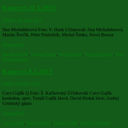
Koncert 22.5.2015
JaPiKu
26. mája 2015
Sisa Michalidesová Foto: V. Hank Učinkovali: Sisa Michalidesová,
Marián Ševčík, Peter Prieložník, Michal Šimko, Pavol Bereza
Nezaradené
Marián Ševčík
,
Michal Šimko
,
Pavol Bereza
,
Peter Prieložník
,
Sisa
Michalidesová
Koncert 8.5.2015
JaPiKu
8. mája 2015
Cuco Gajlík Q Foto: Š. Kučkovský Účinkovali: Cuco Gajlík
kontrabas, spev, Tomáš Gajlík klavír, David Hodek bicie, Andrej
Urminský gitara
Nezaradené
Cuco Gajlík
,
Dávid Hodek
,
Tomáš Gajlík
,
Tomáš Urminský