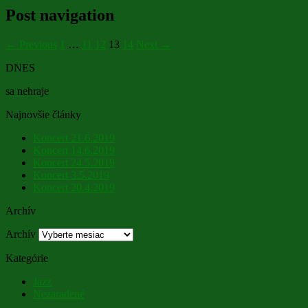
Post navigation
← Previous
1
…
11
12
13
14
Next →
DNES
sa nehraje
Najnovšie články
Koncert 21.6.2019
Koncert 14.6.2019
Koncert 24.5.2019
Koncert 3.5.2019
Koncert 20.4.2019
Archív
Archív
Kategórie
Jazz
Nezaradené