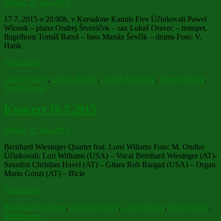
JaPiKu
20. júla 2015
17.7..2015 o 20.00h. v Kursalone Kaunis Five Účinkovali Pawel
Wlosok – piano Ondrej Štveráček – sax Lukaš Oravec – trumpet,
flugelhorn Tomáš Baroš – bass Marián Ševčík – drums Foto: V.
Hank
Nezaradené
Lukaš Oravec
,
Marián Ševčík
,
Ondrej Štveráček
,
Pawel Wlosok
,
Tomáš Baroš
Koncert 10.7.2015
JaPiKu
11. júla 2015
Bernhard Wiesinger Quartet feat. Lorri Wiliams Foto: M. Ondko
Účinkovali: Lori Williams (USA) – Vocal Bernhard Wiesinger (AT)-
Saxofon Christian Havel (AT) – Gitara Rob Bargad (USA) – Organ
Mario Gonzi (AT) – Bicie
Nezaradené
Bernhard Wiesinger
,
Christian Havel
,
Lori Williams
,
Mario Gonzi
,
Rob Bargad