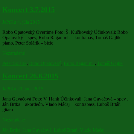
Koncert 3.7.2015
JaPiKu
4. júla 2015
Robo Opatovský Overtime Foto: Š. Kučkovský Účinkovali: Robo
Opatovský – spev, Robo Ragan ml. – kontrabas, Tomáš Gajlík –
piano, Peter Solárik – bicie
Nezaradené
Peter Solárik
,
Robo Opatovský
,
Robo Ragan ml.
,
Tomáš Gajlík
Koncert 26.6.2015
JaPiKu
29. júna 2015
Jana Gavačová Foto: V. Hank Účinkovali: Jana Gavačová – spev ,
Ján Brtka – akordeón, Vlado Máčaj – kontrabass, Ľuboš Brtáň –
gitara
Nezaradené
Ján Brtka
,
Jana Gavačová
,
Ľuboš Brtáň
,
Vlado Máčaj