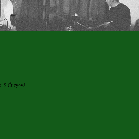
to: S.Čuzyová