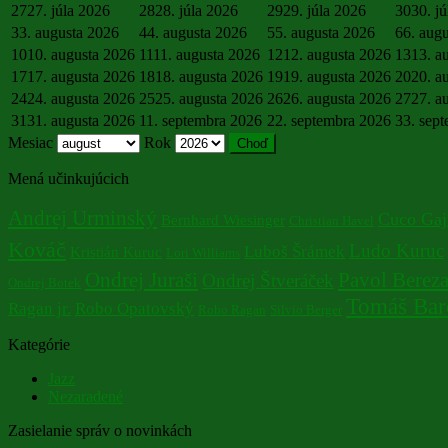
27
27. júla 2026
28
28. júla 2026
29
29. júla 2026
30
30. j
3
3. augusta 2026
4
4. augusta 2026
5
5. augusta 2026
6
6. aug
10
10. augusta 2026
11
11. augusta 2026
12
12. augusta 2026
13
13. a
17
17. augusta 2026
18
18. augusta 2026
19
19. augusta 2026
20
20. a
24
24. augusta 2026
25
25. augusta 2026
26
26. augusta 2026
27
27. a
31
31. augusta 2026
1
1. septembra 2026
2
2. septembra 2026
3
3. sep
Mesiac
Rok
Mená učinkujúcich
Andrej Urminský
Cuco Gaj
Bernhard Wiesinger
Christian Havel
Kováč
Ludo Kuruc
Luboš Šrámek
Kristián Kuruc
Lori Williams
Ondrej Juraši
Pavol Berez
Ondrej Štveráček
Ondrej Botek
Tomáš Bar
Ragan jr.
Robo Opatovský
Robo Ragan
Silvio Berger
Kategórie
Jazz
Nezaradené
Zasielanie správ o novinkách