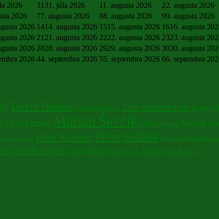
úla 2026
31
31. júla 2026
1
1. augusta 2026
2
2. augusta 2026
usta 2026
7
7. augusta 2026
8
8. augusta 2026
9
9. augusta 2026
ugusta 2026
14
14. augusta 2026
15
15. augusta 2026
16
16. augusta 20
ugusta 2026
21
21. augusta 2026
22
22. augusta 2026
23
23. augusta 20
ugusta 2026
28
28. augusta 2026
29
29. augusta 2026
30
30. augusta 20
tembra 2026
4
4. septembra 2026
5
5. septembra 2026
6
6. septembra 20
Dávid Hodek
Erik Rothenstein
lík
Eugen V
Enrico Crivellaro
Marián Ševčík
Lukaš Oravec
Michal Mo
Michal Bugala
Peter Solárik
a
Peter Korman
Rado Tariška
Radovan
Pawel Wlosok
oš
Tomáš Gajlík
Vlado Máčaj
Štefan Pišta Bartuš
Štefan Bugala