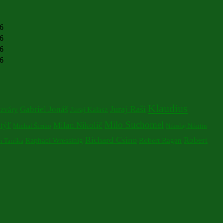
26
26
26
26
Klaudius
Juraj Raši
Gabriel Jonáš
izváry
Juraj Kalasz
Milo Suchomel
týľ
Milan Nikolič
Michal Šimko
Nikolaj Nikitin
Richard Csino
Robert
Raphael Wressinig
Robert Ragan
 Tariška