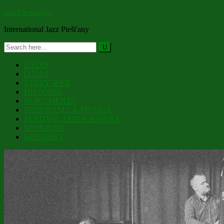
JazzPiestany.sk
International Jazz Piešťany
ÚVOD
O NÁS
STARÝ WEB
HISTÓRIA
DOKUMENTY
PROGRAM LA-MUSICA
FESTIVAL DODA ŠOŠOKU
SPONZORI
KONTAKT