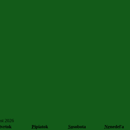
st 2026
tvrtok
Pi
piatok
So
sobota
Ne
nedeľa