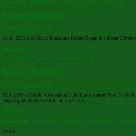
Peter Solárik
,
Robert Ragan jr.
,
Robo Opatovský
,
Tomáš Gajlík
Koncert 16.10.2015
JaPiKu
20. októbra 2015
16.10..2015 o 20.00h. v Kursalone Róbert Ragan jr. a hostia Účinkov
Nezaradené
Klaudius Kováč
,
Peter Solárik
,
Robert Ragan jr.
Koncert 18.9.2015
JaPiKu
21. septembra 2015
18.9..2015 o 20.00h. v Kursalone Ludo Kuruc quartet Foto: V Hank 
basová gitara Kristián Kuruc bicie nástroje
Nezaradené
Kristián Kuruc
,
Ludo Kuruc
,
Michal Motýľ
,
Ondrej Juraši
,
Pavol Ru
DNES