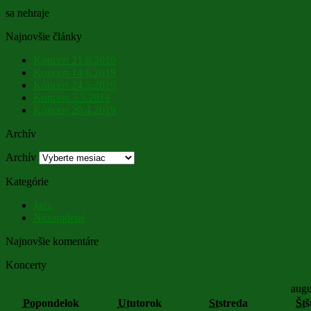
sa nehraje
Najnovšie články
Koncert 21.6.2019
Koncert 14.6.2019
Koncert 24.5.2019
Koncert 3.5.2019
Koncert 20.4.2019
Archív
Archív
Kategórie
Jazz
Nezaradené
Najnovšie komentáre
Koncerty
augu
Po
pondelok
Ut
utorok
St
streda
Št
š