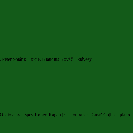
, Peter Solárik – bicie, Klaudius Kováč – klávesy
atovský – spev Róbert Ragan jr. – kontrabas Tomáš Gajlík – piano Pe