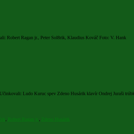
ali: Robert Ragan jr., Peter Sol8rik, Klaudius Kováč Foto: V. Hank
Učinkovali: Ludo Kuruc spev Zdeno Husárik klavír Ondrej Juraši trú
ček
,
Robert Ragan jr.
,
Zdeno Husárik