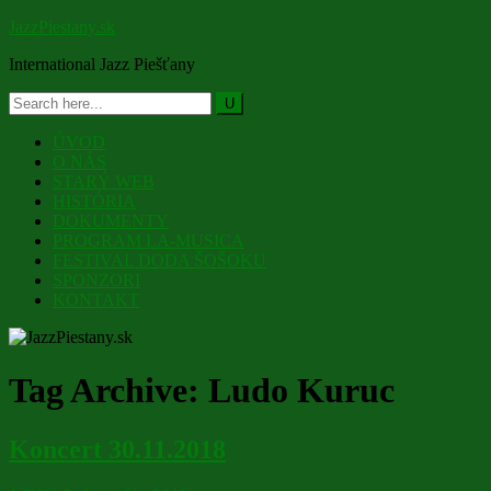
JazzPiestany.sk
International Jazz Piešťany
ÚVOD
O NÁS
STARÝ WEB
HISTÓRIA
DOKUMENTY
PROGRAM LA-MUSICA
FESTIVAL DODA ŠOŠOKU
SPONZORI
KONTAKT
Tag Archive:
Ludo Kuruc
Koncert 30.11.2018