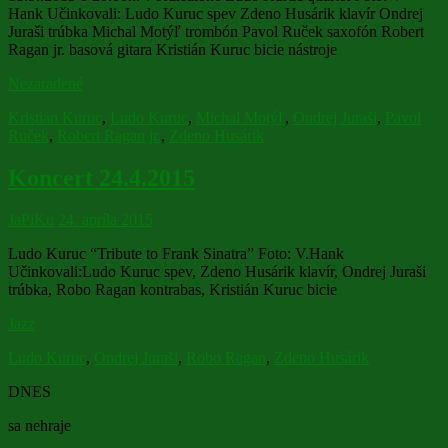
Hank Učinkovali: Ludo Kuruc spev Zdeno Husárik klavír Ondrej
Juraši trúbka Michal Motýľ trombón Pavol Ruček saxofón Robert
Ragan jr. basová gitara Kristián Kuruc bicie nástroje
Nezaradené
Kristián Kuruc
,
Ludo Kuruc
,
Michal Motýľ
,
Ondrej Juraši
,
Pavol
Ruček
,
Robert Ragan jr.
,
Zdeno Husárik
Koncert 24.4.2015
JaPiKu
24. apríla 2015
Ludo Kuruc “Tribute to Frank Sinatra” Foto: V.Hank
Učinkovali:Ludo Kuruc spev, Zdeno Husárik klavír, Ondrej Juraši
trúbka, Robo Ragan kontrabas, Kristián Kuruc bicie
Jazz
Ludo Kuruc
,
Ondrej Juraši
,
Robo Ragan
,
Zdeno Husárik
DNES
sa nehraje