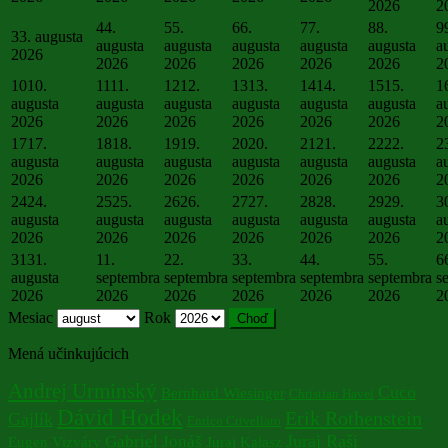
2026
2
4
4.
5
5.
6
6.
7
7.
8
8.
9
3
3. augusta
augusta
augusta
augusta
augusta
augusta
a
2026
2026
2026
2026
2026
2026
2
10
10.
11
11.
12
12.
13
13.
14
14.
15
15.
1
augusta
augusta
augusta
augusta
augusta
augusta
a
2026
2026
2026
2026
2026
2026
2
17
17.
18
18.
19
19.
20
20.
21
21.
22
22.
2
augusta
augusta
augusta
augusta
augusta
augusta
a
2026
2026
2026
2026
2026
2026
2
24
24.
25
25.
26
26.
27
27.
28
28.
29
29.
3
augusta
augusta
augusta
augusta
augusta
augusta
a
2026
2026
2026
2026
2026
2026
2
31
31.
1
1.
2
2.
3
3.
4
4.
5
5.
6
augusta
septembra
septembra
septembra
septembra
septembra
s
2026
2026
2026
2026
2026
2026
2
Mesiac
Rok
Mená učinkujúcich
Andrej Urminský
Cuco
Bernhard Wiesinger
Christian Havel
Dávid Hodek
Erik Rothenstein
Gajlík
Enrico Crivellaro
Juraj Raši
Gabriel Jonáš
Eugen Vizváry
Juraj Kalasz