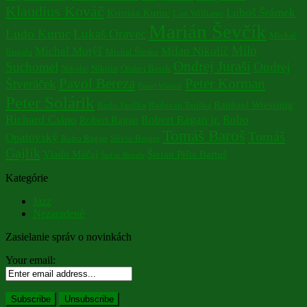
Klaudius Kováč
Luboš Šrámek
Kristián Kuruc
Lori Williams
Marián Ševčík
Ludo Kuruc
Lukaš Oravec
Michal
Milo
Michal Motýľ
Milan Nikolič
Bugala
Michal Šimko
Ondrej Juraši
Suchomel
Ondrej
Nikolaj Nikitin
Ondrej Botek
Pavol Bereza
Peter Korman
Štveráček
Pawel Wlosok
Peter Solárik
Raphael Wressinig
Rado Tariška
Radovan Tariška
Richard Csino
Robert Ragan jr.
Robo
Robert Ragan
Tomáš Baroš
Tomáš
Opatovský
Robo Ragan
Silvio Berger
Gajlík
Vlado Máčaj
Štefan Pišta Bartuš
Štefan Bugala
Kategórie
Jazz
Nezaradené
Zasielanie správ o novinkách
Your email: