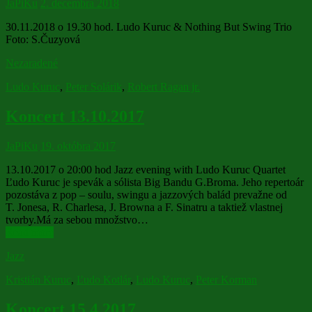
JaPiKu
2. decembra 2018
30.11.2018 o 19.30 hod. Ludo Kuruc & Nothing But Swing Trio
Foto: S.Čuzyová
Nezaradené
Ludo Kuruc
,
Peter Solárik
,
Robert Ragan jr.
Koncert 13.10.2017
JaPiKu
19. októbra 2017
13.10.2017 o 20:00 hod Jazz evening with Ludo Kuruc Quartet
Ľudo Kuruc je spevák a sólista Big Bandu G.Broma. Jeho repertoár
pozostáva z pop – soulu, swingu a jazzových balád prevažne od
T. Jonesa, R. Charlesa, J. Browna a F. Sinatru a taktiež vlastnej
tvorby.Má za sebou množstvo…
Read more
Jazz
Kristián Kuruc
,
Ľudo Kotlár
,
Ludo Kuruc
,
Peter Korman
Koncert 15.4.2017