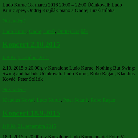
Ludo Kuruc 18. marca 2016 20:00 – 22:00 Účinkovali: Ludo
Kuruc-spev, Ondrej Krajňák-piano a Ondrej Juraši-trúbka
Nezaradené
Ludo Kuruc
,
Ondrej Juraši
,
Ondrej Krajňák
Koncert 2.10.2015
JaPiKu
5. októbra 2015
2.10..2015 o 20.00h. v Kursalone Ludo Kuruc Nothing But Swing:
Swing and ballads Účinkovali: Ludo Kuruc, Robo Ragan, Klaudius
Kováč, Peter Solárik
Nezaradené
Klaudius Kováč
,
Ludo Kuruc
,
Peter Solárik
,
Robo Ragan
Koncert 18.9.2015
JaPiKu
21. septembra 2015
18.9..2015 o 20.00h. v Kursalone Ludo Kuruc quartet Foto: V