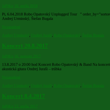
JaPiKu
10. apríla 2018
Pi, 6.04.2018 Robo Opatovský Unplugged Tour ” order_by=”sortord
Andrej Urminský, Štefan Bugala
Nezaradené
Andrej Urminský
,
Ondrej Juraši
,
Robo Opatovský
,
Štefan Bugala
Koncert 20.8.2017
JaPiKu
16. augusta 2017
13.8.2017 o 20:00 hod Koncert Robo Opatovský & Band Na koncerte s
akustická gitara Ondrej Juraši – trúbka
Nezaradené
Andrej Urminský
,
Ondrej Juraši
,
Robo Opatovský
,
Štefan Bugala
Koncert 8.4.2017
JaPiKu
23. apríla 2017