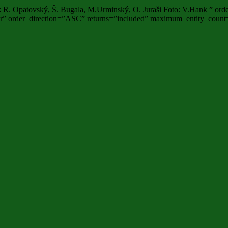
. Opatovský, Š. Bugala, M.Urminský, O. Juraši Foto: V.Hank ” orde
r” order_direction=”ASC” returns=”included” maximum_entity_coun