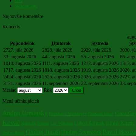
Jazz
Nezaradené
Najnovšie komentáre
Koncerty
augu
Po
pondelok
Ut
utorok
St
streda
Št
š
27
27. júla 2026
28
28. júla 2026
29
29. júla 2026
30
30. j
3
3. augusta 2026
4
4. augusta 2026
5
5. augusta 2026
6
6. aug
10
10. augusta 2026
11
11. augusta 2026
12
12. augusta 2026
13
13. a
17
17. augusta 2026
18
18. augusta 2026
19
19. augusta 2026
20
20. a
24
24. augusta 2026
25
25. augusta 2026
26
26. augusta 2026
27
27. a
31
31. augusta 2026
1
1. septembra 2026
2
2. septembra 2026
3
3. sep
Mesiac
Rok
Mená učinkujúcich
Andrej Urminský
Cuco Gaj
Bernhard Wiesinger
Christian Havel
Kováč
Ludo Kuruc
Luboš Šrámek
Kristián Kuruc
Lori Williams
Ondrej Juraši
Pavol Berez
Ondrej Štveráček
Ondrej Botek