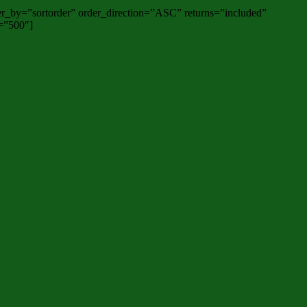
r_by=”sortorder” order_direction=”ASC” returns=”included”
t=”500″]