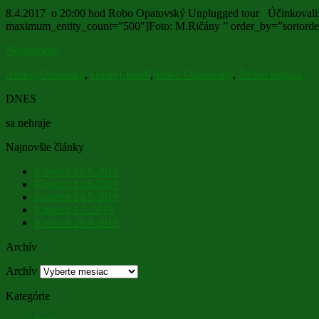
8.4.2017 o 20:00 hod Robo Opatovský Unplugged tour Účinkovali: R
maximum_entity_count=”500″]Foto: M.Ričány ” order_by=”sortorde
Nezaradené
Andrej Urminský
,
Ondrej Juraši
,
Robo Opatovský
,
Štefan Bugala
DNES
sa nehraje
Najnovšie články
Koncert 21.6.2019
Koncert 14.6.2019
Koncert 24.5.2019
Koncert 3.5.2019
Koncert 20.4.2019
Archív
Archív
Kategórie