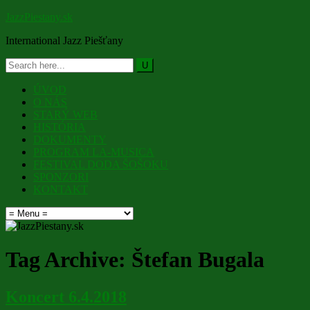
JazzPiestany.sk
International Jazz Piešťany
ÚVOD
O NÁS
STARÝ WEB
HISTÓRIA
DOKUMENTY
PROGRAM LA-MUSICA
FESTIVAL DODA ŠOŠOKU
SPONZORI
KONTAKT
Tag Archive:
Štefan Bugala
Koncert 6.4.2018