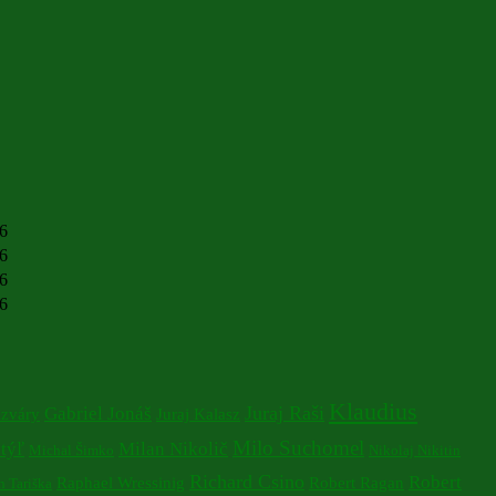
26
26
26
26
Klaudius
Juraj Raši
Gabriel Jonáš
izváry
Juraj Kalasz
Milo Suchomel
týľ
Milan Nikolič
Michal Šimko
Nikolaj Nikitin
Richard Csino
Robert
Raphael Wressinig
Robert Ragan
 Tariška