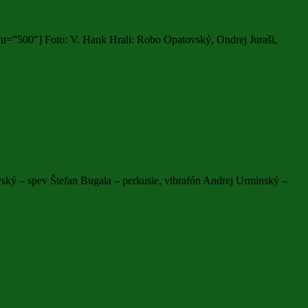
=”500″] Foto: V. Hank Hrali: Robo Opatovský, Ondrej Juraši,
ký – spev Štefan Bugala – perkusie, vibrafón Andrej Urminský –