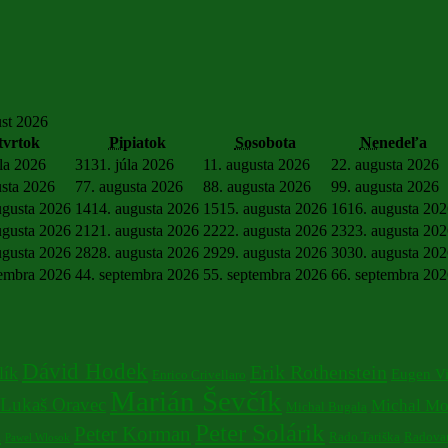
st 2026
tvrtok
Pi
piatok
So
sobota
Ne
nedeľa
úla 2026
31
31. júla 2026
1
1. augusta 2026
2
2. augusta 2026
usta 2026
7
7. augusta 2026
8
8. augusta 2026
9
9. augusta 2026
ugusta 2026
14
14. augusta 2026
15
15. augusta 2026
16
16. augusta 20
ugusta 2026
21
21. augusta 2026
22
22. augusta 2026
23
23. augusta 20
ugusta 2026
28
28. augusta 2026
29
29. augusta 2026
30
30. augusta 20
tembra 2026
4
4. septembra 2026
5
5. septembra 2026
6
6. septembra 20
Dávid Hodek
Erik Rothenstein
lík
Eugen V
Enrico Crivellaro
Marián Ševčík
Lukaš Oravec
Michal Mo
Michal Bugala
Peter Solárik
a
Peter Korman
Rado Tariška
Radovan
Pawel Wlosok