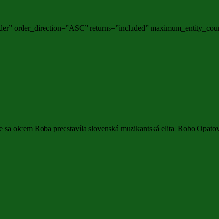
er” order_direction=”ASC” returns=”included” maximum_entity_count
a okrem Roba predstavíla slovenská muzikantská elita: Robo Opatovs