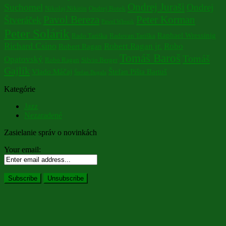
Ondrej Juraši
Suchomel
Ondrej
Nikolaj Nikitin
Ondrej Botek
Pavol Bereza
Peter Korman
Štveráček
Pawel Wlosok
Peter Solárik
Raphael Wressinig
Rado Tariška
Radovan Tariška
Richard Csino
Robert Ragan jr.
Robo
Robert Ragan
Tomáš Baroš
Tomáš
Opatovský
Robo Ragan
Silvio Berger
Gajlík
Vlado Máčaj
Štefan Pišta Bartuš
Štefan Bugala
Kategórie
Jazz
Nezaradené
Zasielanie správ o novinkách
Your email: