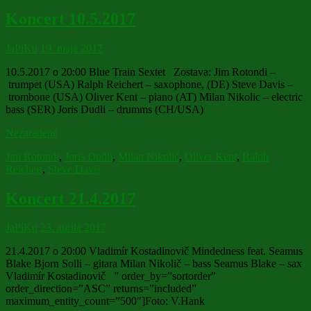
Koncert 10.5.2017
JaPiKu
19. mája 2017
10.5.2017 o 20:00 Blue Train Sextet Zostava: Jim Rotondi –
trumpet (USA) Ralph Reichert – saxophone, (DE) Steve Davis –
trombone (USA) Oliver Kent – piano (AT) Milan Nikolic – electric
bass (SER) Joris Dudli – drumms (CH/USA)
Nezaradené
Jim Rotondi
,
Joris Dudli
,
Milan Nikolič
,
Oliver Kent
,
Ralph
Reichert
,
Steve Davis
Koncert 21.4.2017
JaPiKu
23. apríla 2017
21.4.2017 o 20:00 Vladimír Kostadinovič Mindedness feat. Seamus
Blake Bjorn Solli – gitara Milan Nikolič – bass Seamus Blake – sax
Vladimír Kostadinovič ” order_by=”sortorder”
order_direction=”ASC” returns=”included”
maximum_entity_count=”500″]Foto: V.Hank