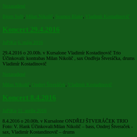
Nezaradené
Bjorn Solli
,
Milan Nikolič
,
Seamus Blake
,
Vladimír Kostadinovič
Koncert 29.4.2016
JaPiKu
6. mája 2016
29.4.2016 o 20.00h. v Kursalone Vladimír Kostadinovič Trio
Účinkovali: kontrabas Milan Nikolič , sax Ondřeja Štveráčka, drums
Vladimír Kostadinovič
Nezaradené
Milan Nikolič
,
Ondrej Štveráček
,
Vladimír Kostadinovič
Koncert 8.4.2016
JaPiKu
11. apríla 2016
8.4.2016 o 20.00h. v Kursalone ONDŘEJ ŠTVERÁČEK TRIO
Foto: V. Hank Účinkovali:Milan Nikolič – bass, Ondrej Štveraček -
sax, Vladimír Kostandinovič – drums