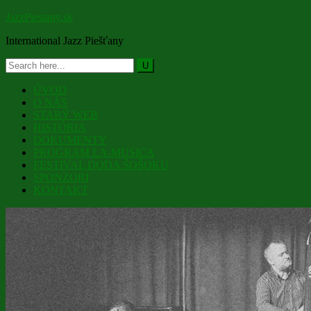
JazzPiestany.sk
International Jazz Piešťany
ÚVOD
O NÁS
STARÝ WEB
HISTÓRIA
DOKUMENTY
PROGRAM LA-MUSICA
FESTIVAL DODA ŠOŠOKU
SPONZORI
KONTAKT