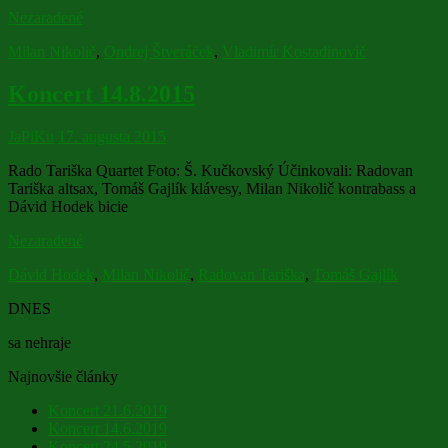
Nezaradené
Milan Nikolič
,
Ondrej Štveráček
,
Vladimír Kostadinovič
Koncert 14.8.2015
JaPiKu
17. augusta 2015
Rado Tariška Quartet Foto: Š. Kučkovský Účinkovali: Radovan
Tariška altsax, Tomáš Gajlík klávesy, Milan Nikolič kontrabass a
Dávid Hodek bicie
Nezaradené
Dávid Hodek
,
Milan Nikolič
,
Radovan Tariška
,
Tomáš Gajlík
DNES
sa nehraje
Najnovšie články
Koncert 21.6.2019
Koncert 14.6.2019
Koncert 24.5.2019