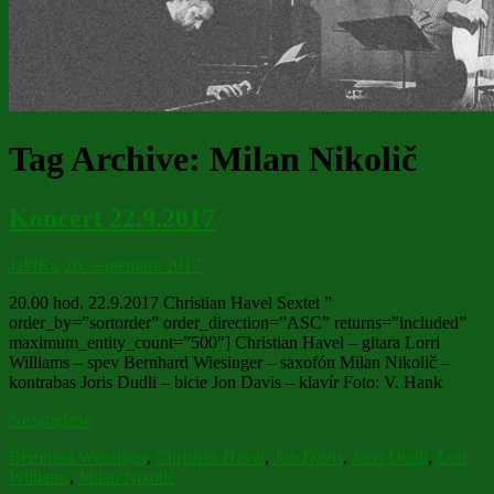
Tag Archive:
Milan Nikolič
Koncert 22.9.2017
JaPiKu
26. septembra 2017
20.00 hod. 22.9.2017 Christian Havel Sextet ”
order_by=”sortorder” order_direction=”ASC” returns=”included”
maximum_entity_count=”500″] Christian Havel – gitara Lorri
Williams – spev Bernhard Wiesinger – saxofón Milan Nikolič –
kontrabas Joris Dudli – bicie Jon Davis – klavír Foto: V. Hank
Nezaradené
Bernhard Wiesinger
,
Christian Havel
,
Jon Davis
,
Joris Dudli
,
Lori
Williams
,
Milan Nikolič