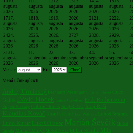
10
10.
11
11.
12
12.
13
13.
14
14.
15
15.
1
augusta
augusta
augusta
augusta
augusta
augusta
a
2026
2026
2026
2026
2026
2026
2
17
17.
18
18.
19
19.
20
20.
21
21.
22
22.
2
augusta
augusta
augusta
augusta
augusta
augusta
a
2026
2026
2026
2026
2026
2026
2
24
24.
25
25.
26
26.
27
27.
28
28.
29
29.
3
augusta
augusta
augusta
augusta
augusta
augusta
a
2026
2026
2026
2026
2026
2026
2
31
31.
1
1.
2
2.
3
3.
4
4.
5
5.
6
augusta
septembra
septembra
septembra
septembra
septembra
s
2026
2026
2026
2026
2026
2026
2
Mesiac
Rok
Mená učinkujúcich
Andrej Urminský
Cuco
Bernhard Wiesinger
Christian Havel
Dávid Hodek
Erik Rothenstein
Gajlík
Enrico Crivellaro
Juraj Raši
Gabriel Jonáš
Eugen Vizváry
Juraj Kalasz
Klaudius Kováč
Luboš Šrámek
Kristián Kuruc
Lori Williams
Marián Ševčík
Ludo Kuruc
Lukaš Oravec
Michal
Milo
Michal Motýľ
Milan Nikolič
Bugala
Michal Šimko