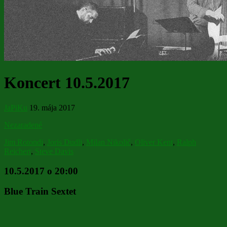
Koncert 10.5.2017
JaPiKu
19. mája 2017
Nezaradené
Jim Rotondi
,
Joris Dudli
,
Milan Nikolič
,
Oliver Kent
,
Ralph
Reichert
,
Steve Davis
10.5.2017 o 20:00
Blue Train Sextet