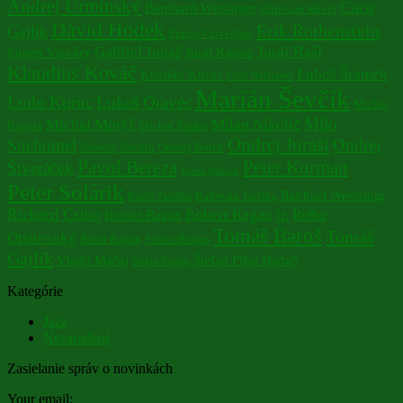
Andrej Urminský
Cuco
Bernhard Wiesinger
Christian Havel
Dávid Hodek
Erik Rothenstein
Gajlík
Enrico Crivellaro
Juraj Raši
Gabriel Jonáš
Eugen Vizváry
Juraj Kalasz
Klaudius Kováč
Luboš Šrámek
Kristián Kuruc
Lori Williams
Marián Ševčík
Ludo Kuruc
Lukaš Oravec
Michal
Milo
Michal Motýľ
Milan Nikolič
Bugala
Michal Šimko
Ondrej Juraši
Suchomel
Ondrej
Nikolaj Nikitin
Ondrej Botek
Pavol Bereza
Peter Korman
Štveráček
Pawel Wlosok
Peter Solárik
Raphael Wressinig
Rado Tariška
Radovan Tariška
Richard Csino
Robert Ragan jr.
Robo
Robert Ragan
Tomáš Baroš
Tomáš
Opatovský
Robo Ragan
Silvio Berger
Gajlík
Vlado Máčaj
Štefan Pišta Bartuš
Štefan Bugala
Kategórie
Jazz
Nezaradené
Zasielanie správ o novinkách
Your email: