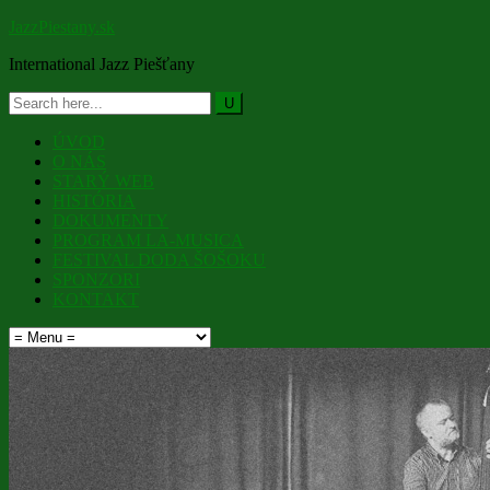
JazzPiestany.sk
International Jazz Piešťany
ÚVOD
O NÁS
STARÝ WEB
HISTÓRIA
DOKUMENTY
PROGRAM LA-MUSICA
FESTIVAL DODA ŠOŠOKU
SPONZORI
KONTAKT