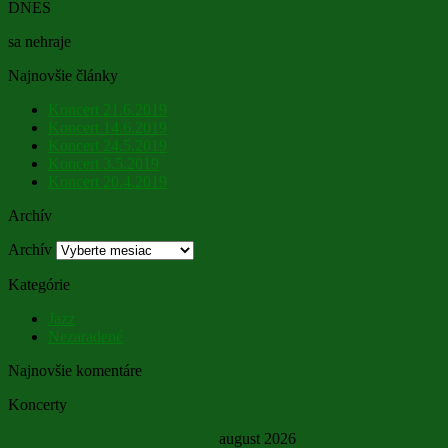
DNES
sa nehraje
Najnovšie články
Koncert 21.6.2019
Koncert 14.6.2019
Koncert 24.5.2019
Koncert 3.5.2019
Koncert 20.4.2019
Archív
Archív
Kategórie
Jazz
Nezaradené
Najnovšie komentáre
Koncerty
august 2026