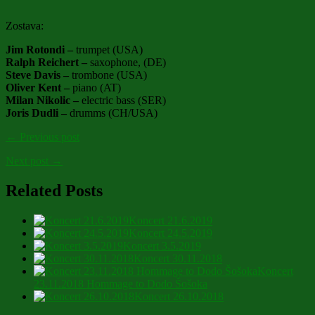
Zostava:
Jim Rotondi –
trumpet (USA)
Ralph Reichert –
saxophone, (DE)
Steve Davis –
trombone (USA)
Oliver Kent
–
piano (AT)
Milan Nikolic
–
electric bass (SER)
Joris Dudli
–
drumms (CH/USA)
← Previous post
Next post →
Related Posts
Koncert 21.6.2019
Koncert 24.5.2019
Koncert 3.5.2019
Koncert 30.11.2018
Koncert
23.11.2018 Hommage to Dodo Šošoka
Koncert 26.10.2018