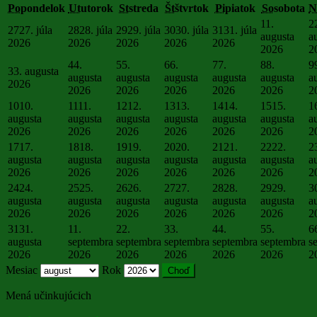
Po
pondelok
Ut
utorok
St
streda
Št
štvrtok
Pi
piatok
So
sobota
N
1
1.
2
27
27. júla
28
28. júla
29
29. júla
30
30. júla
31
31. júla
augusta
a
2026
2026
2026
2026
2026
2026
2
4
4.
5
5.
6
6.
7
7.
8
8.
9
3
3. augusta
augusta
augusta
augusta
augusta
augusta
a
2026
2026
2026
2026
2026
2026
2
10
10.
11
11.
12
12.
13
13.
14
14.
15
15.
1
augusta
augusta
augusta
augusta
augusta
augusta
a
2026
2026
2026
2026
2026
2026
2
17
17.
18
18.
19
19.
20
20.
21
21.
22
22.
2
augusta
augusta
augusta
augusta
augusta
augusta
a
2026
2026
2026
2026
2026
2026
2
24
24.
25
25.
26
26.
27
27.
28
28.
29
29.
3
augusta
augusta
augusta
augusta
augusta
augusta
a
2026
2026
2026
2026
2026
2026
2
31
31.
1
1.
2
2.
3
3.
4
4.
5
5.
6
augusta
septembra
septembra
septembra
septembra
septembra
s
2026
2026
2026
2026
2026
2026
2
Mesiac
Rok
Mená učinkujúcich