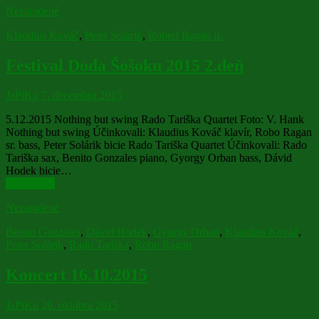
Nezaradené
Klaudius Kováč
,
Peter Solárik
,
Robert Ragan jr.
Festival Doda Šošoku 2015 2.deň
JaPiKu
7. decembra 2015
5.12.2015 Nothing but swing Rado Tariška Quartet Foto: V. Hank
Nothing but swing Účinkovali: Klaudius Kováč klavír, Robo Ragan
sr. bass, Peter Solárik bicie Rado Tariška Quartet Účinkovali: Rado
Tariška sax, Benito Gonzales piano, Gyorgy Orban bass, Dávid
Hodek bicie…
Read more
Nezaradené
Benito Gonzales
,
Dávid Hodek
,
Gyorgy Orban
,
Klaudius Kováč
,
Peter Solárik
,
Rado Tariška
,
Robo Ragan
Koncert 16.10.2015
JaPiKu
20. októbra 2015