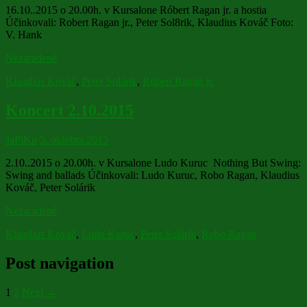
16.10..2015 o 20.00h. v Kursalone Róbert Ragan jr. a hostia
Účinkovali: Robert Ragan jr., Peter Sol8rik, Klaudius Kováč Foto:
V. Hank
Nezaradené
Klaudius Kováč
,
Peter Solárik
,
Robert Ragan jr.
Koncert 2.10.2015
JaPiKu
5. októbra 2015
2.10..2015 o 20.00h. v Kursalone Ludo Kuruc Nothing But Swing:
Swing and ballads Účinkovali: Ludo Kuruc, Robo Ragan, Klaudius
Kováč, Peter Solárik
Nezaradené
Klaudius Kováč
,
Ludo Kuruc
,
Peter Solárik
,
Robo Ragan
Post navigation
1
2
Next →