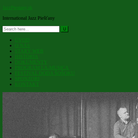
JazzPiestany.sk
International Jazz Piešťany
ÚVOD
O NÁS
STARÝ WEB
HISTÓRIA
DOKUMENTY
PROGRAM LA-MUSICA
FESTIVAL DODA ŠOŠOKU
SPONZORI
KONTAKT