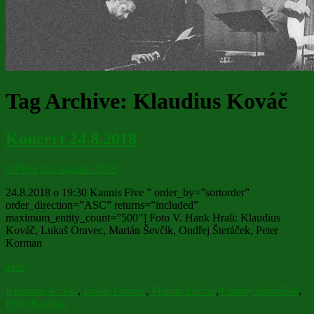
Tag Archive:
Klaudius Kováč
Koncert 24.8.2018
JaPiKu
28. augusta 2018
24.8.2018 o 19:30 Kaunis Five ” order_by=”sortorder”
order_direction=”ASC” returns=”included”
maximum_entity_count=”500″] Foto V. Hank Hrali: Klaudius
Kováč, Lukaš Oravec, Marián Ševčík, Ondřej Šteráček, Peter
Korman
Jazz
Klaudius Kováč
,
Lukaš Oravec
,
Marián Ševčík
,
Ondrej Štveráček
,
Peter Korman