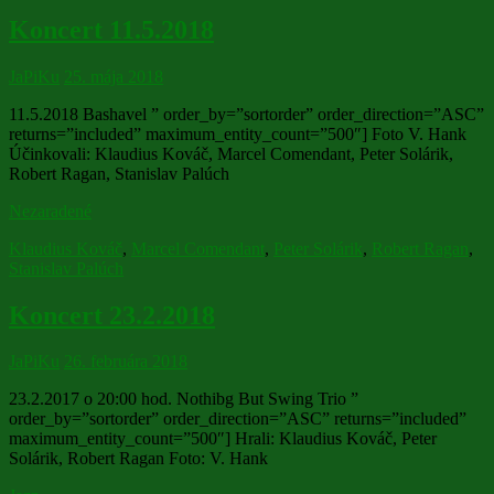
Koncert 11.5.2018
JaPiKu
25. mája 2018
11.5.2018 Bashavel ” order_by=”sortorder” order_direction=”ASC”
returns=”included” maximum_entity_count=”500″] Foto V. Hank
Účinkovali: Klaudius Kováč, Marcel Comendant, Peter Solárik,
Robert Ragan, Stanislav Palúch
Nezaradené
Klaudius Kováč
,
Marcel Comendant
,
Peter Solárik
,
Robert Ragan
,
Stanislav Palúch
Koncert 23.2.2018
JaPiKu
26. februára 2018
23.2.2017 o 20:00 hod. Nothibg But Swing Trio ”
order_by=”sortorder” order_direction=”ASC” returns=”included”
maximum_entity_count=”500″] Hrali: Klaudius Kováč, Peter
Solárik, Robert Ragan Foto: V. Hank