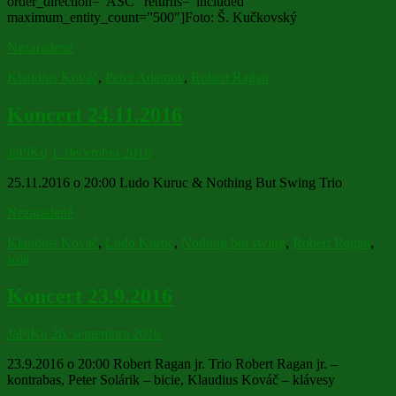
order_direction=”ASC” returns=”included”
maximum_entity_count=”500″]Foto: Š. Kučkovský
Nezaradené
Klaudius Kováč
,
Peter Adamov
,
Robert Ragan
Koncert 24.11.2016
JaPiKu
1. decembra 2016
25.11.2016 o 20:00 Ludo Kuruc & Nothing But Swing Trio
Nezaradené
Klaudius Kováč
,
Ludo Kuruc
,
Nothing but swing
,
Robert Ragan
,
sola
Koncert 23.9.2016
JaPiKu
26. septembra 2016
23.9.2016 o 20:00 Robert Ragan jr. Trio Robert Ragan jr. –
kontrabas, Peter Solárik – bicie, Klaudius Kováč – klávesy