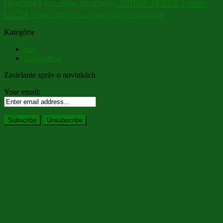
Tomáš Baroš
Tomáš
Opatovský
Robo Ragan
Silvio Berger
Gajlík
Vlado Máčaj
Štefan Pišta Bartuš
Štefan Bugala
Kategórie
Jazz
Nezaradené
Zasielanie správ o novinkách
Your email: