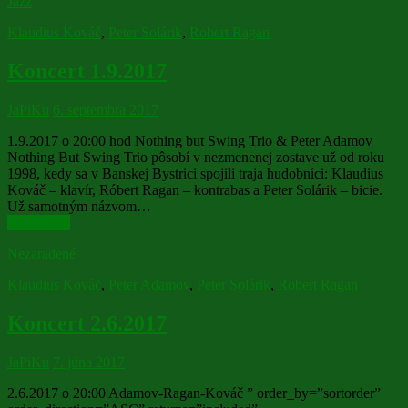
Jazz
Klaudius Kováč
,
Peter Solárik
,
Robert Ragan
Koncert 1.9.2017
JaPiKu
6. septembra 2017
1.9.2017 o 20:00 hod Nothing but Swing Trio & Peter Adamov
Nothing But Swing Trio pôsobí v nezmenenej zostave už od roku
1998, kedy sa v Banskej Bystrici spojili traja hudobníci: Klaudius
Kováč – klavír, Róbert Ragan – kontrabas a Peter Solárik – bicie.
Už samotným názvom…
Read more
Nezaradené
Klaudius Kováč
,
Peter Adamov
,
Peter Solárik
,
Robert Ragan
Koncert 2.6.2017
JaPiKu
7. júna 2017
2.6.2017 o 20:00 Adamov-Ragan-Kováč ” order_by=”sortorder”