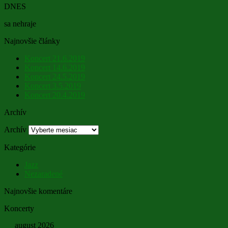
DNES
sa nehraje
Najnovšie články
Koncert 21.6.2019
Koncert 14.6.2019
Koncert 24.5.2019
Koncert 3.5.2019
Koncert 20.4.2019
Archív
Archív
Kategórie
Jazz
Nezaradené
Najnovšie komentáre
Koncerty
august 2026