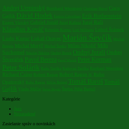
Andrej Urminský
Cuco
Bernhard Wiesinger
Christian Havel
Dávid Hodek
Erik Rothenstein
Gajlík
Enrico Crivellaro
Juraj Raši
Gabriel Jonáš
Eugen Vizváry
Juraj Kalasz
Klaudius Kováč
Luboš Šrámek
Kristián Kuruc
Lori Williams
Marián Ševčík
Ludo Kuruc
Lukaš Oravec
Michal
Milo
Michal Motýľ
Milan Nikolič
Bugala
Michal Šimko
Ondrej Juraši
Suchomel
Ondrej
Nikolaj Nikitin
Ondrej Botek
Pavol Bereza
Peter Korman
Štveráček
Pawel Wlosok
Peter Solárik
Raphael Wressinig
Rado Tariška
Radovan Tariška
Richard Csino
Robert Ragan jr.
Robo
Robert Ragan
Tomáš Baroš
Tomáš
Opatovský
Robo Ragan
Silvio Berger
Gajlík
Vlado Máčaj
Štefan Pišta Bartuš
Štefan Bugala
Kategórie
Jazz
Nezaradené
Zasielanie správ o novinkách