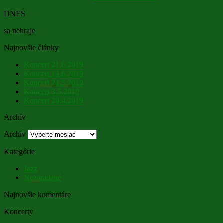
DNES
sa nehraje
Najnovšie články
Koncert 21.6.2019
Koncert 14.6.2019
Koncert 24.5.2019
Koncert 3.5.2019
Koncert 20.4.2019
Archív
Archív
Kategórie
Jazz
Nezaradené
Najnovšie komentáre
Koncerty