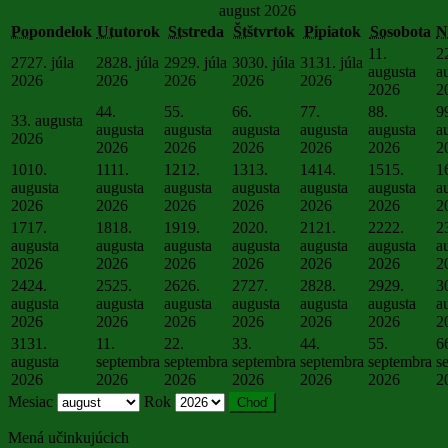
august 2026
Po
pondelok
Ut
utorok
St
streda
Št
štvrtok
Pi
piatok
So
sobota
N
1
1.
2
27
27. júla
28
28. júla
29
29. júla
30
30. júla
31
31. júla
augusta
a
2026
2026
2026
2026
2026
2026
2
4
4.
5
5.
6
6.
7
7.
8
8.
9
3
3. augusta
augusta
augusta
augusta
augusta
augusta
a
2026
2026
2026
2026
2026
2026
2
10
10.
11
11.
12
12.
13
13.
14
14.
15
15.
1
augusta
augusta
augusta
augusta
augusta
augusta
a
2026
2026
2026
2026
2026
2026
2
17
17.
18
18.
19
19.
20
20.
21
21.
22
22.
2
augusta
augusta
augusta
augusta
augusta
augusta
a
2026
2026
2026
2026
2026
2026
2
24
24.
25
25.
26
26.
27
27.
28
28.
29
29.
3
augusta
augusta
augusta
augusta
augusta
augusta
a
2026
2026
2026
2026
2026
2026
2
31
31.
1
1.
2
2.
3
3.
4
4.
5
5.
6
augusta
septembra
septembra
septembra
septembra
septembra
s
2026
2026
2026
2026
2026
2026
2
Mesiac
Rok
Mená učinkujúcich