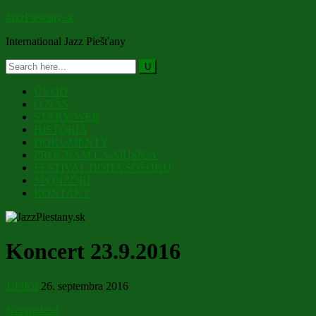
JazzPiestany.sk
International Jazz Piešťany
ÚVOD
O NÁS
STARÝ WEB
HISTÓRIA
DOKUMENTY
PROGRAM LA-MUSICA
FESTIVAL DODA ŠOŠOKU
SPONZORI
KONTAKT
Koncert 23.9.2016
JaPiKu
26. septembra 2016
Nezaradené