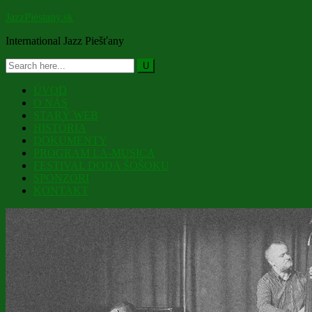
JazzPiestany.sk
International Jazz Piešťany
ÚVOD
O NÁS
STARÝ WEB
HISTÓRIA
DOKUMENTY
PROGRAM LA-MUSICA
FESTIVAL DODA ŠOŠOKU
SPONZORI
KONTAKT