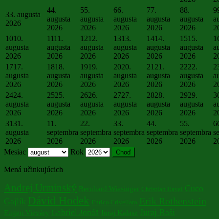
4
4.
5
5.
6
6.
7
7.
8
8.
9
3
3. augusta
augusta
augusta
augusta
augusta
augusta
a
2026
2026
2026
2026
2026
2026
2
10
10.
11
11.
12
12.
13
13.
14
14.
15
15.
1
augusta
augusta
augusta
augusta
augusta
augusta
a
2026
2026
2026
2026
2026
2026
2
17
17.
18
18.
19
19.
20
20.
21
21.
22
22.
2
augusta
augusta
augusta
augusta
augusta
augusta
a
2026
2026
2026
2026
2026
2026
2
24
24.
25
25.
26
26.
27
27.
28
28.
29
29.
3
augusta
augusta
augusta
augusta
augusta
augusta
a
2026
2026
2026
2026
2026
2026
2
31
31.
1
1.
2
2.
3
3.
4
4.
5
5.
6
augusta
septembra
septembra
septembra
septembra
septembra
s
2026
2026
2026
2026
2026
2026
2
Mesiac
Rok
Mená učinkujúcich
Andrej Urminský
Cuco
Bernhard Wiesinger
Christian Havel
Dávid Hodek
Erik Rothenstein
Gajlík
Enrico Crivellaro
Juraj Raši
Gabriel Jonáš
Eugen Vizváry
Juraj Kalasz