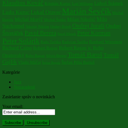
Klaudius Kováč
Luboš Šrámek
Kristián Kuruc
Lori Williams
Marián Ševčík
Ludo Kuruc
Lukaš Oravec
Michal
Milo
Michal Motýľ
Milan Nikolič
Bugala
Michal Šimko
Ondrej Juraši
Suchomel
Ondrej
Nikolaj Nikitin
Ondrej Botek
Pavol Bereza
Peter Korman
Štveráček
Pawel Wlosok
Peter Solárik
Raphael Wressinig
Rado Tariška
Radovan Tariška
Richard Csino
Robert Ragan jr.
Robo
Robert Ragan
Tomáš Baroš
Tomáš
Opatovský
Robo Ragan
Silvio Berger
Gajlík
Vlado Máčaj
Štefan Pišta Bartuš
Štefan Bugala
Kategórie
Jazz
Nezaradené
Zasielanie správ o novinkách
Your email: