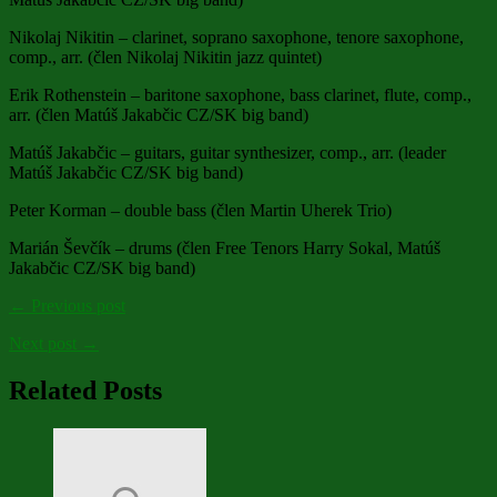
Nikolaj Nikitin – clarinet, soprano saxophone, tenore saxophone,
comp., arr. (člen Nikolaj Nikitin jazz quintet)
Erik Rothenstein – baritone saxophone, bass clarinet, flute, comp.,
arr. (člen Matúš Jakabčic CZ/SK big band)
Matúš Jakabčic – guitars, guitar synthesizer, comp., arr. (leader
Matúš Jakabčic CZ/SK big band)
Peter Korman – double bass (člen Martin Uherek Trio)
Marián Ševčík – drums (člen Free Tenors Harry Sokal, Matúš
Jakabčic CZ/SK big band)
← Previous post
Next post →
Related Posts