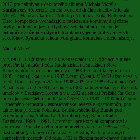
2013 pre nahrávanie debutového albumu Michala Motýľa –
Sunflowers
. Repertoár tenteta tvoria originálne skladby Michala
Motýľa, Matúša Jakabčica, Nikolaja Nikitina a Erika Rothensteina.
Tieto kompozície vychádzajú z tradície, ale kombinujú aj rôzne
prvky moderného jazzu. Dychová sekcia tohoto tenteta je
netradične zložená zo štyroch trombónov, jednej trúbky a dvoch
saxofónov. Rytmickú sekciu tvorí gitara, kontrabas a bicie nástroje.
Michal Motýľ
V r.1983 – 88 študoval na Št. Konzervatóriu v Košiciach v triede
prof. Pavla Takáča. Počas štúdia získal na súťažiach Slov.
Konzervatórií viacero ocenení: v r. 1983 1.cenu (1.kategória), v r.
1985 1.cenu (1.kat.) a v r. 1987 2.cenu (2.kat.). VŠMU absolvoval v
triede Doc. J. Gašparoviča v r. 1988 – 92. V r. 1989 získal na súťaži
Amati Kraslice (ČSFR) 2.cenu, v r.1990 na Interpretačnej súťaži ml.
umelcov v Bratislave 3.cenu a v r. 1992 na súťaži Pražská Jar Cenu
pre najúspešnejšieho kanditáta z ČSFR. V r.1989 – 1990 bol členom
Tanečného orchestra Československej televízie (bastrombón) pod
taktovkou p. Siloša Pohanku, Bratislavského Big Bandu pod
vedením p. Jána Štubniaka (1.trombón), Big Bandu Radio
Bratislava (1990 – 1991, 1.trombón) pre ktorý aj komponoval a
aranžoval, Bratislavského trombónového kvarteta (1989 – 1998,
bastrombón), s ktorým účinkoval vo Viedni, Karlsruhe a iných
európskych mestách. Od roku 1992 je členom trombónovej skupiny