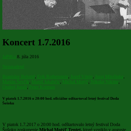
Koncert 1.7.2016
JaPiKu
8. júla 2016
Nezaradené
Branislav Belorid
,
Erik Rothenstein
,
Jozef Vörös
,
Juraj Mitošinka
,
Marián Ševčík
,
Matúš Jakabčic
,
Michal Motýľ
,
Nikolaj Nikitin
,
Ondrej Juraši
,
Peter Korman
V piatok 1.7.2016 o 20:00 hod. oficiálne odštartoval letný festival Doda
Šošoku
V piatok 1.7.2017 o 20:00 hod. odštartovalo letný festival Doda
Šošoku zoskupenie
Michal Motýľ Tentet,
ktoré vzniklo v auguste