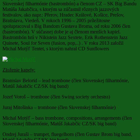
Slovenskej filharmónie (bastrombón) a členom CZ – SK Big Bandu
Matúša Jakabčica, s ktorým sa zúčastnil rôznych jazzových
festivalov, ako napr.: Přerov, Hradec Králové, Košice, Prešov,
Bratislava, Viedeň. V rokoch 1996 – 2005 príležitosne
spolupracoval s Big Bandom Gustava Broma, od roku 2006 člen
(bastrombón). V súčasnej dobe je aj členom menších kapiel.
Bastrombón hrá v Nikistein Jazz Sextete, Erik Rothenstein Jazz
Quinete, Soul for Seven (fusion, pop,..) . V roku 2013 založil
Michal Motýľ Tentet, s ktorým nahral CD Sunflowers
Zloženie kapely:
Branislav Belorid – lead trombone (člen Slovenskej filharmónie,
Matúš Jakabčic CZ/SK big band)
Jozef Voroš – trombone (člen Swing society orchestra)
Juraj Mitošinka – trombone (člen Slovenskej filharmónie)
Michal Motýľ – bass trombone, compositions, arrangements (člen
Slovenskej filharmónie, Matúš Jakabčic CZ/SK big band)
Ondrej Juraši – trumpet, fluegelhorn (člen Gustav Brom big band,
Matúš Jakabčic CZ/SK big band)