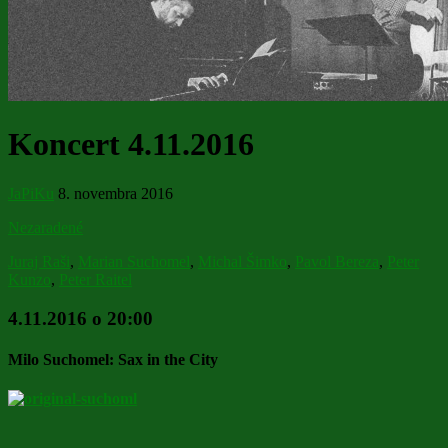
Koncert 4.11.2016
JaPiKu
8. novembra 2016
Nezaradené
Juraj Raši
,
Marian Suchomel
,
Michal Šimko
,
Pavol Bereza
,
Peter
Kunzo
,
Peter Raitel
4.11.2016 o 20:00
Milo Suchomel: Sax in the City