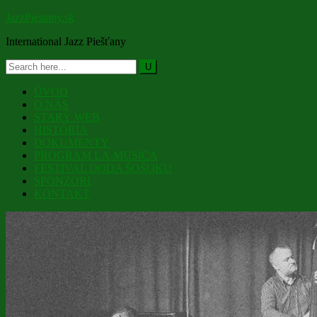
JazzPiestany.sk
International Jazz Piešťany
ÚVOD
O NÁS
STARÝ WEB
HISTÓRIA
DOKUMENTY
PROGRAM LA-MUSICA
FESTIVAL DODA ŠOŠOKU
SPONZORI
KONTAKT