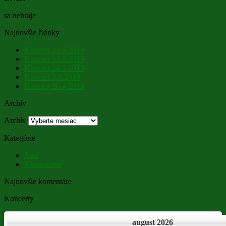
sa nehraje
Najnovšie články
Koncert 21.6.2019
Koncert 14.6.2019
Koncert 24.5.2019
Koncert 3.5.2019
Koncert 20.4.2019
Archív
Archív
Kategórie
Jazz
Nezaradené
Najnovšie komentáre
Koncerty
august 2026