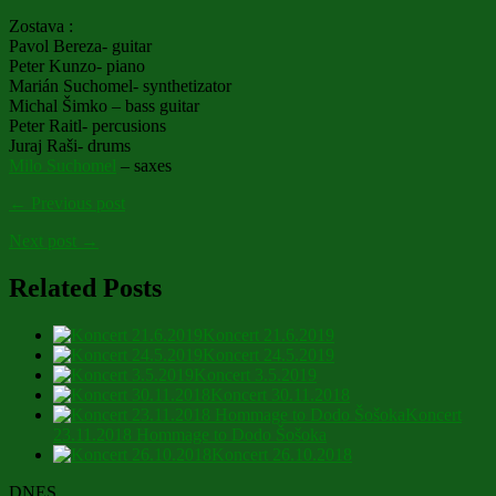
Zostava :
Pavol Bereza- guitar
Peter Kunzo- piano
Marián Suchomel- synthetizator
Michal Šimko – bass guitar
Peter Raitl- percusions
Juraj Raši- drums
Milo Suchomel
– saxes
← Previous post
Next post →
Related Posts
Koncert 21.6.2019
Koncert 24.5.2019
Koncert 3.5.2019
Koncert 30.11.2018
Koncert
23.11.2018 Hommage to Dodo Šošoka
Koncert 26.10.2018
DNES