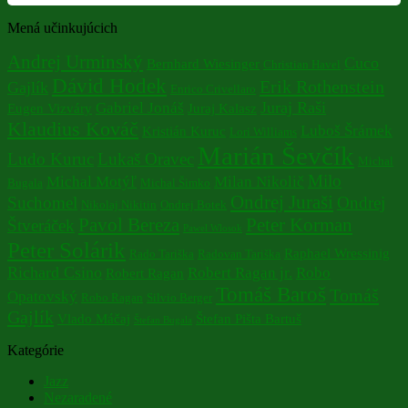
Mená učinkujúcich
Andrej Urminský
Cuco
Bernhard Wiesinger
Christian Havel
Dávid Hodek
Erik Rothenstein
Gajlík
Enrico Crivellaro
Juraj Raši
Gabriel Jonáš
Eugen Vizváry
Juraj Kalasz
Klaudius Kováč
Luboš Šrámek
Kristián Kuruc
Lori Williams
Marián Ševčík
Ludo Kuruc
Lukaš Oravec
Michal
Milo
Michal Motýľ
Milan Nikolič
Bugala
Michal Šimko
Ondrej Juraši
Suchomel
Ondrej
Nikolaj Nikitin
Ondrej Botek
Pavol Bereza
Peter Korman
Štveráček
Pawel Wlosok
Peter Solárik
Raphael Wressinig
Rado Tariška
Radovan Tariška
Richard Csino
Robert Ragan jr.
Robo
Robert Ragan
Tomáš Baroš
Tomáš
Opatovský
Robo Ragan
Silvio Berger
Gajlík
Vlado Máčaj
Štefan Pišta Bartuš
Štefan Bugala
Kategórie
Jazz
Nezaradené