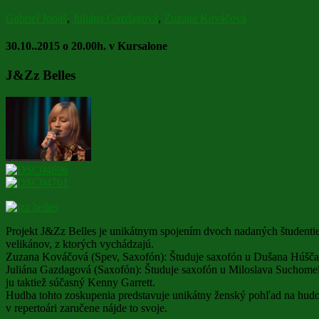
Gabriel Jonáš
,
Juliána Gazdagová
,
Zuzana Kováčová
30.10..2015 o 20.00h. v Kursalone
J&Zz Belles
Projekt J&Zz Belles je unikátnym spojením dvoch nadaných študentiek
velikánov, z ktorých vychádzajú.
Zuzana Kováčová (Spev, Saxofón): Študuje saxofón u Dušana Húščavu a
Juliána Gazdagová (Saxofón): Študuje saxofón u Miloslava Suchomel
ju taktiež súčasný Kenny Garrett.
Hudba tohto zoskupenia predstavuje unikátny ženský pohľad na hudo
v repertoári zaručene nájde to svoje.