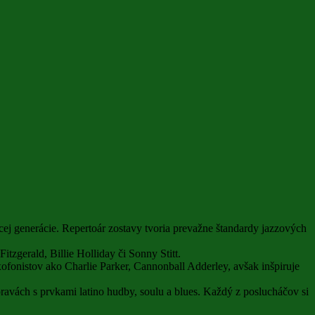
cej generácie. Repertoár zostavy tvoria prevažne štandardy jazzových
zgerald, Billie Holliday či Sonny Stitt.
onistov ako Charlie Parker, Cannonball Adderley, avšak inšpiruje
vách s prvkami latino hudby, soulu a blues. Každý z poslucháčov si