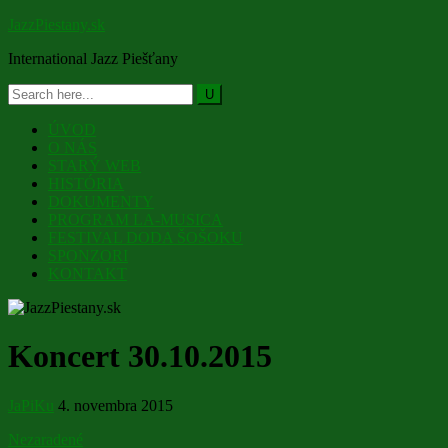
JazzPiestany.sk
International Jazz Piešťany
ÚVOD
O NÁS
STARÝ WEB
HISTÓRIA
DOKUMENTY
PROGRAM LA-MUSICA
FESTIVAL DODA ŠOŠOKU
SPONZORI
KONTAKT
Koncert 30.10.2015
JaPiKu
4. novembra 2015
Nezaradené