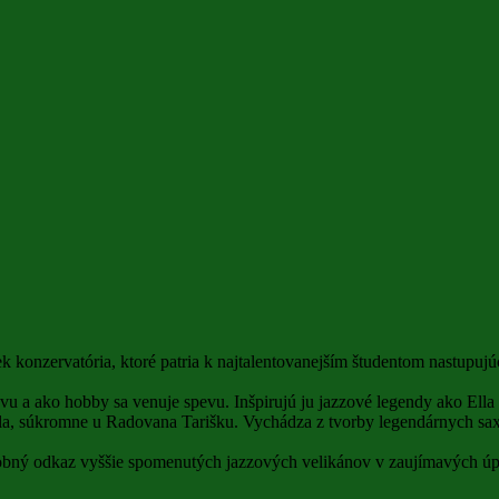
 konzervatória, ktoré patria k najtalentovanejším študentom nastupujú
 ako hobby sa venuje spevu. Inšpirujú ju jazzové legendy ako Ella Fit
a, súkromne u Radovana Tarišku. Vychádza z tvorby legendárnych saxof
bný odkaz vyššie spomenutých jazzových velikánov v zaujímavých úpra