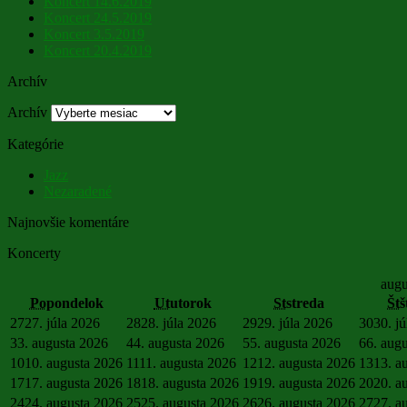
Koncert 14.6.2019
Koncert 24.5.2019
Koncert 3.5.2019
Koncert 20.4.2019
Archív
Archív
Kategórie
Jazz
Nezaradené
Najnovšie komentáre
Koncerty
augu
Po
pondelok
Ut
utorok
St
streda
Št
š
27
27. júla 2026
28
28. júla 2026
29
29. júla 2026
30
30. j
3
3. augusta 2026
4
4. augusta 2026
5
5. augusta 2026
6
6. aug
10
10. augusta 2026
11
11. augusta 2026
12
12. augusta 2026
13
13. a
17
17. augusta 2026
18
18. augusta 2026
19
19. augusta 2026
20
20. a
24
24. augusta 2026
25
25. augusta 2026
26
26. augusta 2026
27
27. a