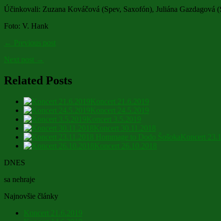
Účinkovali: Zuzana Kováčová (Spev, Saxofón), Juliána Gazdagová (Sa
Foto: V. Hank
← Previous post
Next post →
Related Posts
Koncert 21.6.2019
Koncert 24.5.2019
Koncert 3.5.2019
Koncert 30.11.2018
Koncert 23.
Koncert 26.10.2018
DNES
sa nehraje
Najnovšie články
Koncert 21.6.2019