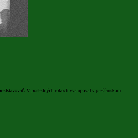
predstavovať. V posledných rokoch vystupoval v piešťanskom