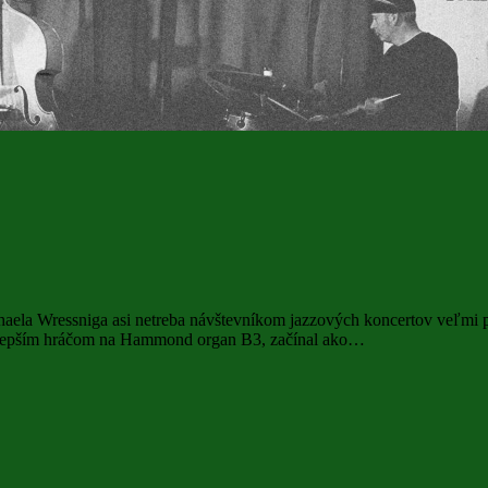
aela Wressniga asi netreba návštevníkom jazzových koncertov veľmi 
najlepším hráčom na Hammond organ B3, začínal ako…