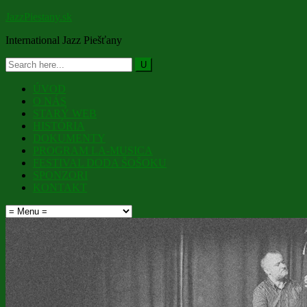
JazzPiestany.sk
International Jazz Piešťany
ÚVOD
O NÁS
STARÝ WEB
HISTÓRIA
DOKUMENTY
PROGRAM LA-MUSICA
FESTIVAL DODA ŠOŠOKU
SPONZORI
KONTAKT