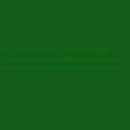
Klaudius
Juraj Raši
Gabriel Jonáš
izváry
Juraj Kalasz
Milo Suchomel
týľ
Milan Nikolič
Michal Šimko
Nikolaj Nikitin
Richard Csino
Robert
Raphael Wressinig
Robert Ragan
 Tariška