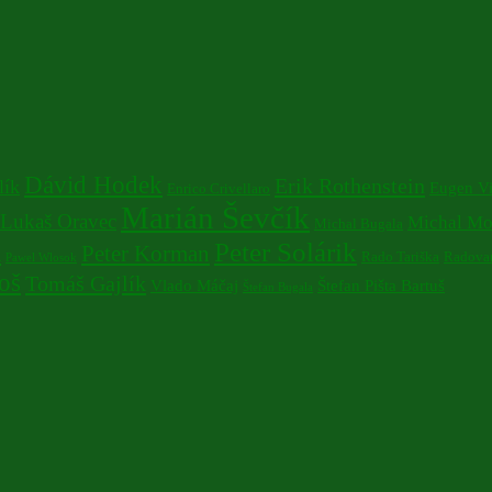
Dávid Hodek
Erik Rothenstein
lík
Eugen V
Enrico Crivellaro
Marián Ševčík
Lukaš Oravec
Michal Mo
Michal Bugala
Peter Solárik
a
Peter Korman
Rado Tariška
Radovan
Pawel Wlosok
oš
Tomáš Gajlík
Vlado Máčaj
Štefan Pišta Bartuš
Štefan Bugala