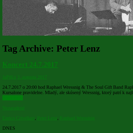
Tag Archive:
Peter Lenz
Koncert 24.7.2017
JaPiKu
3. augusta 2017
24.7.2017 o 20:00 hod Raphael Wressnig & The Soul Gift Band Raph
Kursalone pravidelne. Mladý, ale skúsený Wressnig, ktorý patrí k 
Read more
Nezaradené
Enrico Crivellaro
,
Peter Lenz
,
Raphael Wressinig
DNES